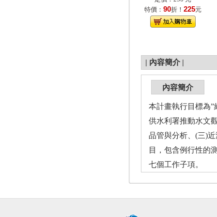
90
225
特價：
折！
元
|
內容簡介
|
內容簡介
本計畫執行目標為”
供水利署推動水文觀
品管與分析、(三)
目，包含例行性的
七個工作子項。