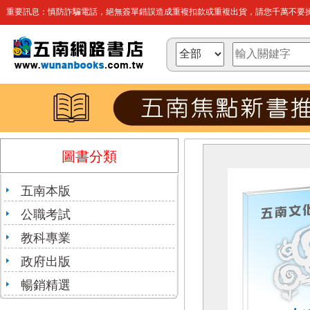
重要訊息：慎防詐騙電話，絕無簽單錯誤造成重複扣款或重複出貨，請您千萬不要操
圖書分類
五南本版
公職考試
教科專業
政府出版
暢銷精選