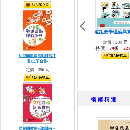
遠距教學理論與
定價：280 元
特價：
79
折！
22
幼兒園教保活動課程手
冊[上下合售/
定價：350 元
暢 銷 精 
幼兒園教保活動課程－