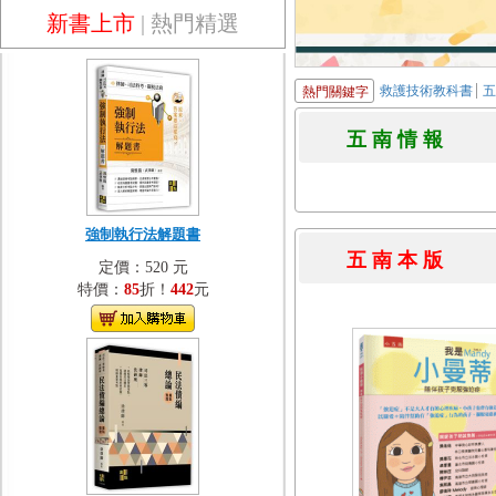
新書上市
|
熱門精選
救護技術教科書
熱門關鍵字
五 南 情 
強制執行法解題書
五 南 本 
定價：520 元
特價：
85
折！
442
元