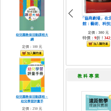
「協商劇場」在
館：藝術、科技
定價：380 元
幼兒園教保活動課程大
特價：
9
折！
342
綱
定價：100 元
教 科 專 
幼兒園教保活動課程－
幼兒學習評量手
定價：250 元