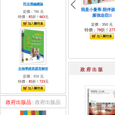
民法債編總論
我是小曼蒂-陪伴
定價：780 元
服強迫症[1
特價：
85
折！
663
元
定價：350 元
特價：
79
折！
27
生物學經典題型解析
政 府 出 
定價：850 元
特價：
85
折！
723
元
政府出版品
|
政府出版品