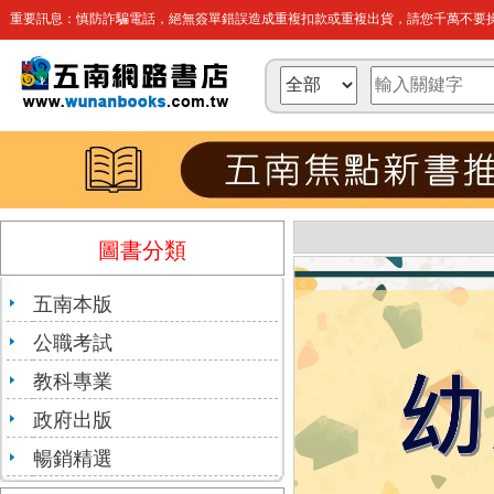
重要訊息：慎防詐騙電話，絕無簽單錯誤造成重複扣款或重複出貨，請您千萬不要操
圖書分類
五南本版
公職考試
教科專業
政府出版
暢銷精選