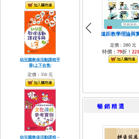
遠距教學理論與
定價：280 元
特價：
79
折！
22
幼兒園教保活動課程手
冊[上下合售/
定價：350 元
暢 銷 精 
幼兒園教保活動課程－