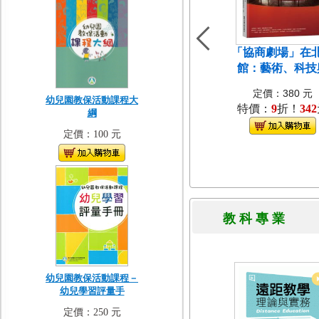
「協商劇場」在
館：藝術、科技
定價：380 元
幼兒園教保活動課程大
特價：
9
折！
342
綱
定價：100 元
教 科 專 
幼兒園教保活動課程－
幼兒學習評量手
定價：250 元