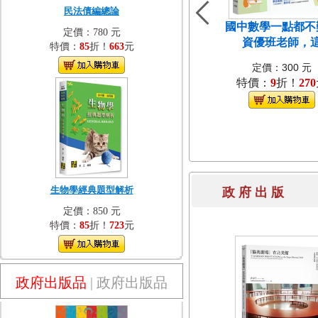
民法債編總論
國中數學一點都不
定價：780 元
資優班老師，
特價：
85
折！
663
元
定價：300 元
特價：
9
折！
270
生物學經典題型解析
政 府 出 
定價：850 元
特價：
85
折！
723
元
政府出版品
|
政府出版品