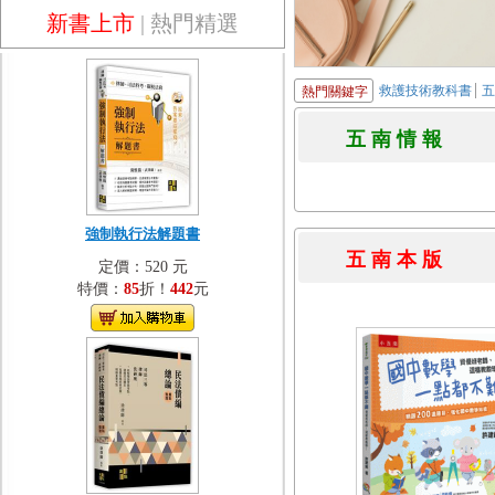
新書上市
|
熱門精選
救護技術教科書
熱門關鍵字
五 南 情 
強制執行法解題書
五 南 本 
定價：520 元
特價：
85
折！
442
元