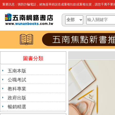
重要訊息：慎防詐騙電話，絕無簽單錯誤造成重複扣款或重複出貨，請您千萬不要操
圖書分類
五南本版
公職考試
教科專業
政府出版
暢銷精選