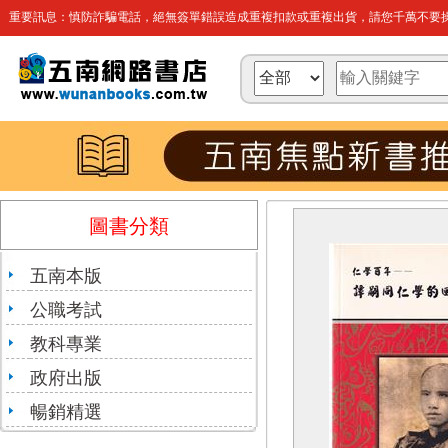
重要訊息：慎防詐騙電話，絕無簽單錯誤造成重複扣款或重複出貨，請您千萬不要操
圖書分類
五南本版
公職考試
教科專業
政府出版
暢銷精選