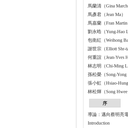
馬蘭清（Gina Ma
馬彥君（Jean M
馬嘉蘭（Fran M
劉永晧（Yung-H
包衛紅（Weihon
謝世宗（Elliott S
何重誼（Jean-Yve
林志明（Chi-Mi
孫松榮（Song-Y
張小虹（Hsiao-H
林松輝（Song H
序
導論：邁向蔡明亮
Introduction