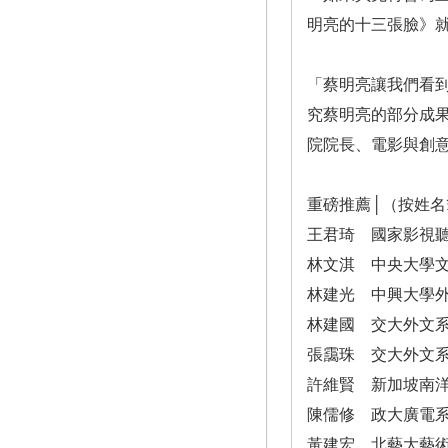
明亮的十三張臉》
「蔡明亮讓我們看
究蔡明亮的部分成
院院長、電影與創
重磅推薦│（按姓名
王君琦 國家影視
林文淇 中央大學
林建光 中興大學
林建國 交大外文
張靄珠 交大外文
許維賢 新加坡南
陳儒修 政大廣電
黃建宏 北藝大藝