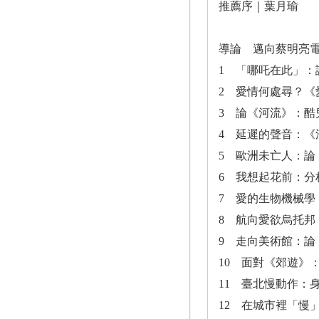
推薦序｜葉月瑜
導論 邁向蔡明亮
1 「哪吒在此」
2 愛情何處尋？
3 論《河流》：酷
4 延遲的聲音：《
5 歐洲未亡人：
6 我想起花前：
7 愛的生物機械
8 航向愛欲烏托邦
9 走向美術館：論
10 面對《郊遊》
11 臺北慢動作：
12 在城市裡「慢