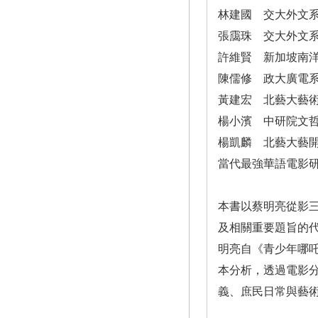
林建國 交大外文
張靄珠 交大外文
許維賢 新加坡南
陳儒修 政大廣電
黃建宏 北藝大藝
楊小濱 中研院文
楊凱麟 北藝大藝
當代最強華語電影
本書以蔡明亮從影
及相關重要題旨的
明亮自《青少年哪吒
本分析，透過電影
義、庶民日常與藝