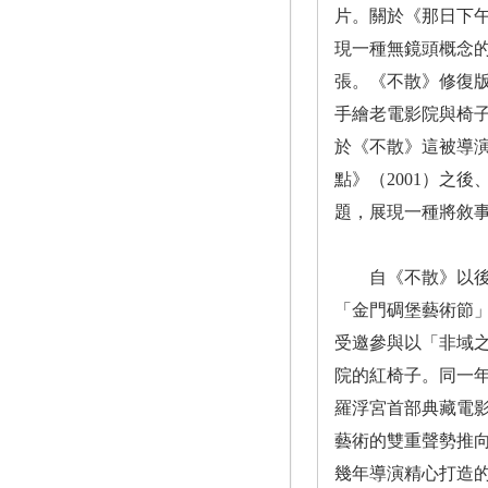
片。關於《那日下
現一種無鏡頭概念
張。《不散》修復
手繪老電影院與椅
於《不散》這被導
點》（2001）之
題，展現一種將敘
自《不散》以後，
「金門碉堡藝術節」
受邀參與以「非域
院的紅椅子。同一年
羅浮宮首部典藏電
藝術的雙重聲勢推向
幾年導演精心打造的