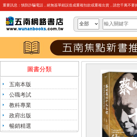
重要訊息：慎防詐騙電話，絕無簽單錯誤造成重複扣款或重複出貨，請您千萬不要操
圖書分類
五南本版
公職考試
教科專業
政府出版
暢銷精選