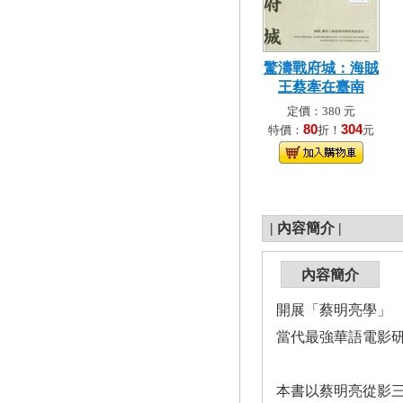
驚濤戰府城：海賊
王蔡牽在臺南
定價：380 元
80
304
特價：
折！
元
|
內容簡介
|
內容簡介
開展「蔡明亮學」
當代最強華語電影
本書以蔡明亮從影