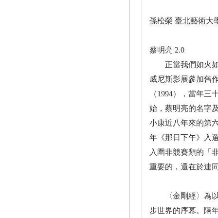
孫松榮 臺北藝術大
蔡明亮 2.0
正當我們如火如荼
威尼斯影展參加舊作
（1994），當年
始，蔡明亮的名字及
小康近八年來的第六
年《那日下午》入選
入圍非競賽類的「
重要的，還在於連
〈金剛經〉為以玄奘
步世界的序幕。隔