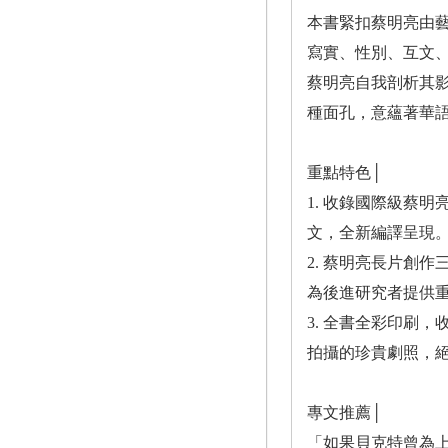
本書緊扣蔡明亮由
寫實、性別、互文
蔡明亮自我剖析其
種面孔，意蘊著華
重點特色│
1. 收錄國際級蔡明亮
文，全新編譯呈現
2. 蔡明亮長片創
為後進研究者提供
3. 全書全彩印刷
拍攝的珍貴劇照，
專文推薦│
「如果貝克特曾為