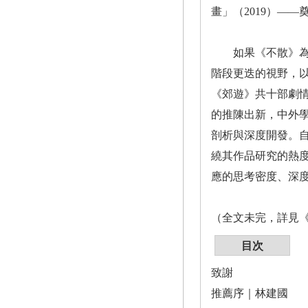
畫」（2019）——
如果《不散》為蔡
階段更迭的視野，以
《郊遊》共十部劇
的推陳出新，中外
剖析與深度開發。自
繞其作品研究的熱
應的思考密度、深
（全文未完，詳見
目次
致謝
推薦序｜林建國