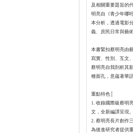
及相關重要題旨的
明亮自《青少年哪吒
本分析，透過電影
義、庶民日常與藝
本書緊扣蔡明亮由
寫實、性別、互文
蔡明亮自我剖析其
種面孔，意蘊著華
重點特色│
1. 收錄國際級蔡明亮
文，全新編譯呈現
2. 蔡明亮長片創
為後進研究者提供