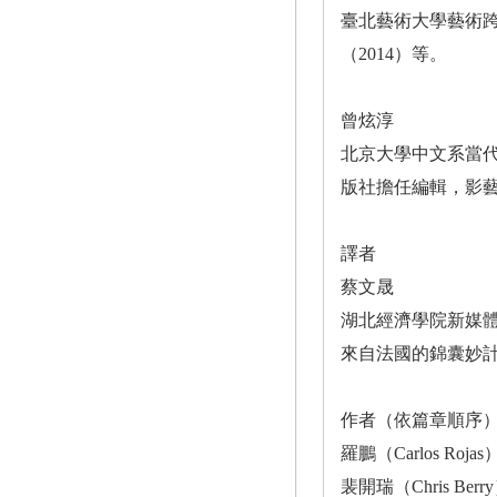
臺北藝術大學藝術
（2014）等。
曾炫淳
北京大學中文系當
版社擔任編輯，影
譯者
蔡文晟
湖北經濟學院新媒體
來自法國的錦囊妙計
作者（依篇章順序
羅鵬（Carlos R
裴開瑞（Chris B