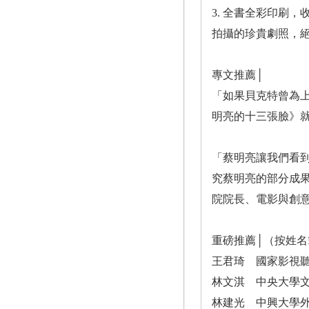
3. 全書全彩印刷
拍攝的珍貴劇照，
專文推薦│
「如果貝克特曾為
明亮的十三張臉》
「蔡明亮讓我們看
究蔡明亮的部分成
院院長、電影與創
重磅推薦│（按姓名
王君琦 國家影視
林文淇 中央大學
林建光 中興大學