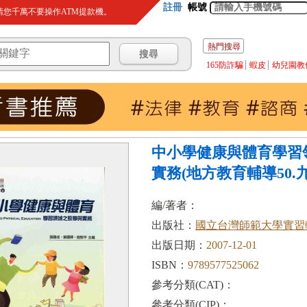
註冊
帳號
您千萬不要操作ATM提款機。
熱門搜尋
165防詐騙
蝦皮
幼兒園教
中小學健康與體育學習
實務(地方教育輔導50.九.
編/著者：
出版社：
國立台灣師範大學實習
出版日期：
2007-12-01
ISBN：
9789577525062
參考分類(CAT)：
參考分類(CIP)：