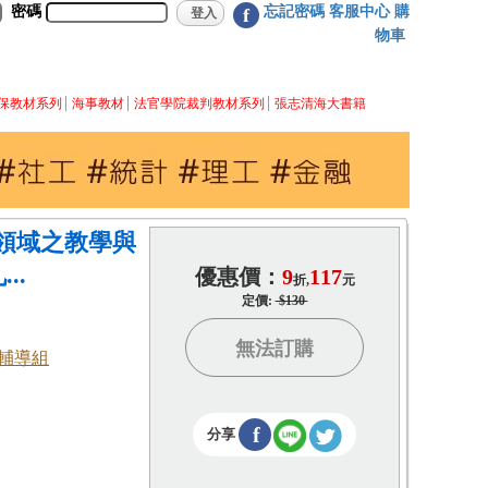
密碼
忘記密碼
客服中心
購
f
物車
保教材系列
海事教材
法官學院裁判教材系列
張志清海大書籍
領域之教學與
..
優惠價：
9
117
折,
元
定價:
$130
無法訂購
輔導組
f
分享