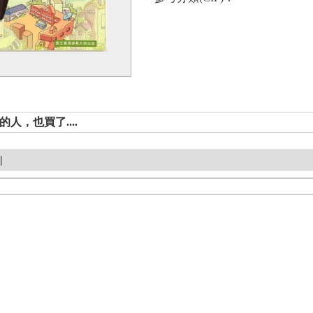
人，也買了....
|