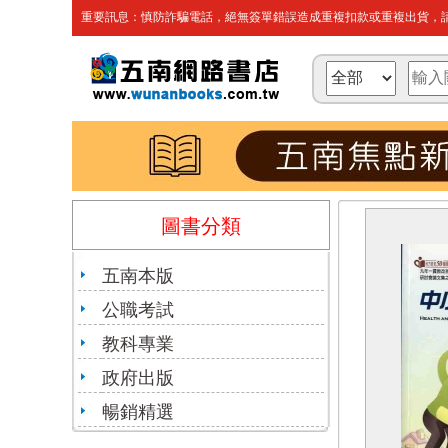
重要訊息：慎防詐騙電話，絕無簽單錯誤造成重複扣款或重複出貨，請
圖書分類
五南本版
公職考試
教科專業
政府出版
暢銷精選