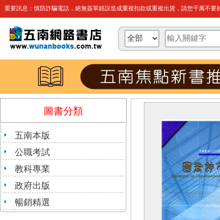
重要訊息：慎防詐騙電話，絕無簽單錯誤造成重複扣款或重複出貨，請您千萬不要操
圖書分類
五南本版
公職考試
教科專業
政府出版
暢銷精選