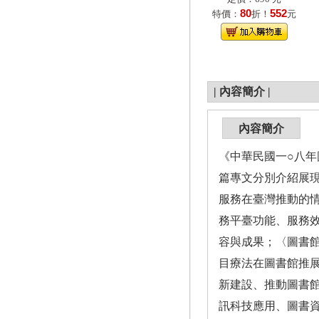
80
552
特價：
折！
元
|
內容簡介
|
內容簡介
《中華民國一○八年
篇專文分別介紹展
服務在臺灣推動的
務平臺功能、服務
容與成果；〈圖書
目療法在圖書館推
新建設、推動圖書
訊科技應用、圖書