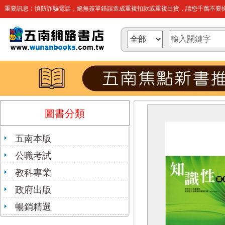
重要訊息：慎防詐騙電話，絕無簽單錯誤造成重複扣款或重複出貨，請您千萬不要操
圖書分類
五南本版
公職考試
教科專業
政府出版
暢銷精選