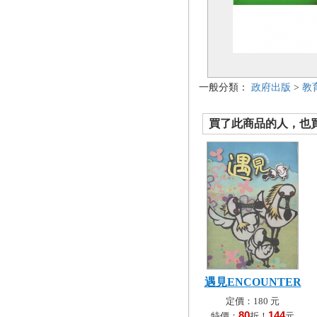
一般分類：
政府出版
>
教
買了此商品的人，也買了.
遇見ENCOUNTER
定價：180 元
80
144
特價：
折！
元