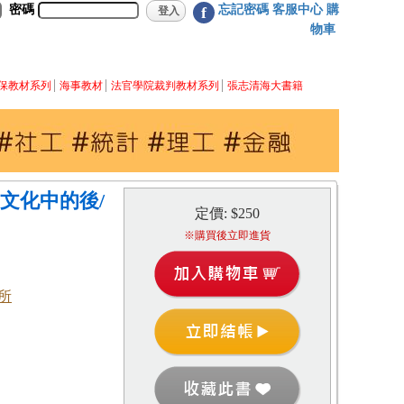
密碼
忘記密碼
客服中心
購
f
物車
保教材系列
海事教材
法官學院裁判教材系列
張志清海大書籍
文化中的後/
定價: $250
※購買後立即進貨
所