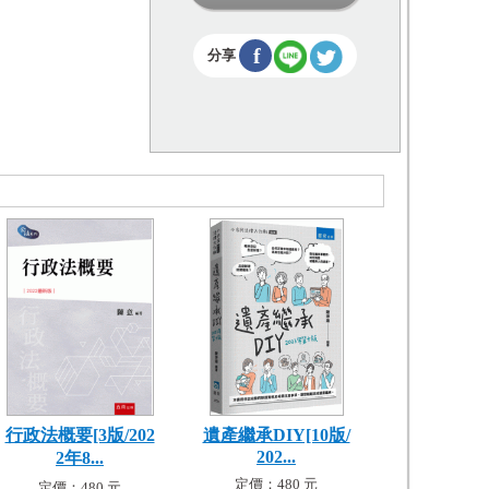
f
分享
行政法概要[3版/202
遺產繼承DIY[10版/
202...
2年8...
定價：480 元
定價：480 元