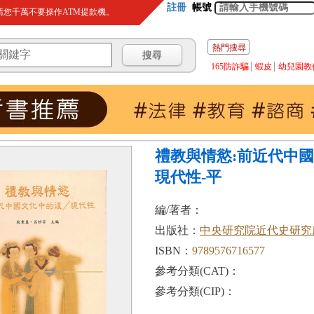
註冊
帳號
您千萬不要操作ATM提款機。
熱門搜尋
165防詐騙
蝦皮
幼兒園教
禮教與情慾:前近代中國
現代性-平
編/著者：
出版社：
中央研究院近代史研究
ISBN：
9789576716577
參考分類(CAT)：
參考分類(CIP)：