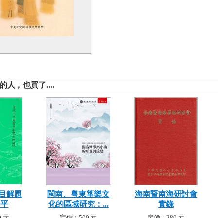
人，也買了....
目解題
閩南、粵東箏樂文
海南暨南海研討會
3平
化的區域研究：...
實錄
 元
定價：500 元
定價：280 元