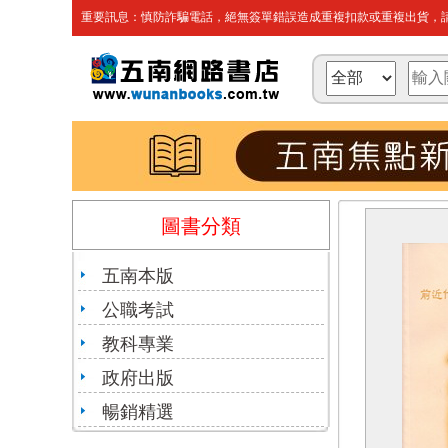
重要訊息：慎防詐騙電話，絕無簽單錯誤造成重複扣款或重複出貨，請
圖書分類
五南本版
公職考試
教科專業
政府出版
暢銷精選