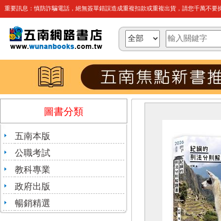
重要訊息：慎防詐騙電話，絕無簽單錯誤造成重複扣款或重複出貨，請您千萬不要操
圖書分類
五南本版
公職考試
教科專業
政府出版
暢銷精選