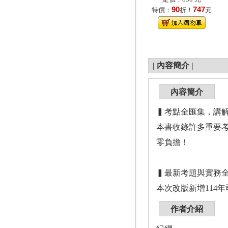
90
747
特價：
折！
元
|
內容簡介
|
內容簡介
▍考點全匯集，講
本書收錄許多重要
零負擔！
▍最新考題與實務
本次改版新增114
作者介紹