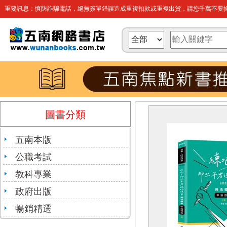
重要訊息：慎防詐騙電話，絕無簽單錯誤造成重複扣款或重複出貨，請您千萬不要操
圖書分類
五南本版
公職考試
教科專業
政府出版
暢銷精選