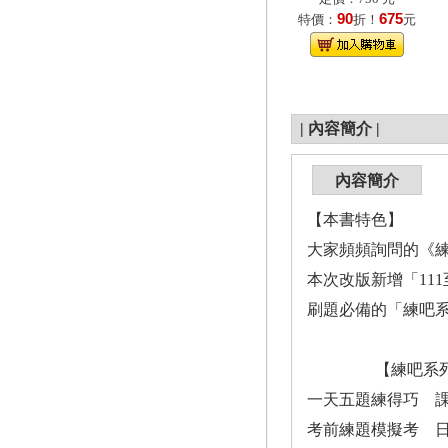
90
675
特價：
折！
元
|
內容簡介
|
內容簡介
【本書特色】
大家頻頻詢問的《
本次改版新增「11
刷題必備的「練吧
【練吧系列
一天五題練得巧 
考前練題模擬考 