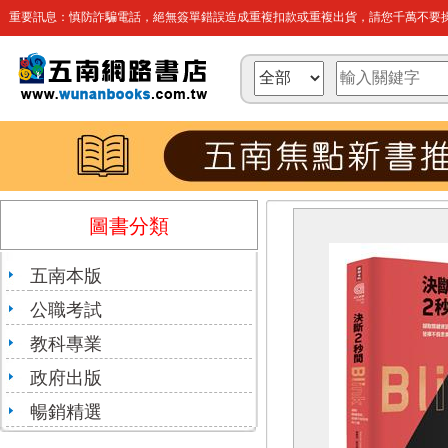
重要訊息：慎防詐騙電話，絕無簽單錯誤造成重複扣款或重複出貨，請您千萬不要操
圖書分類
五南本版
公職考試
教科專業
政府出版
暢銷精選