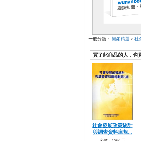
一般分類：
暢銷精選
>
社
買了此商品的人，也買了.
社會發展政策統計
與調查資料庫規...
定價：1560 元