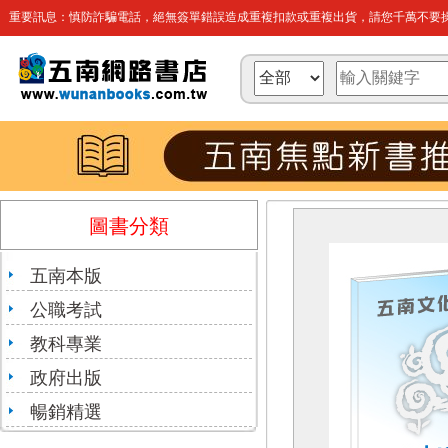
重要訊息：慎防詐騙電話，絕無簽單錯誤造成重複扣款或重複出貨，請您千萬不要操
圖書分類
五南本版
公職考試
教科專業
政府出版
暢銷精選