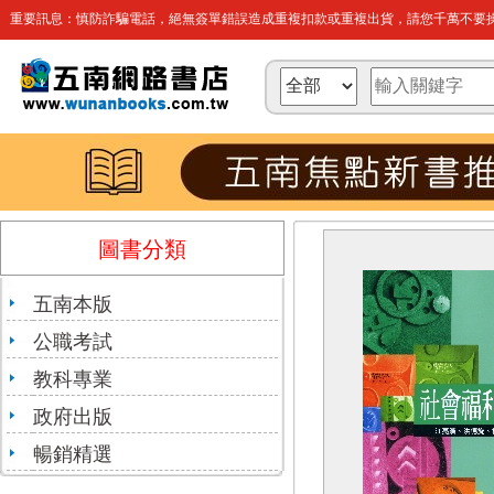
重要訊息：慎防詐騙電話，絕無簽單錯誤造成重複扣款或重複出貨，請您千萬不要操
圖書分類
五南本版
公職考試
教科專業
政府出版
暢銷精選