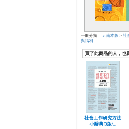
一般分類：
五南本版
>
社
與福利
買了此商品的人，也買了.
社會工作研究方法
小辭典[3版/...