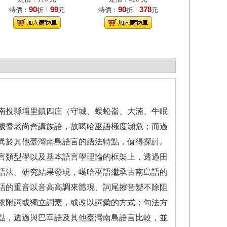
90
99
90
378
特價：
折！
元
特價：
折！
元
南投縣埔里鎮四庄（守城、蜈蚣崙、大湳、牛眠
歲耆老尚會講族語，故噶哈巫語極度瀕危；而過
異於其他臺灣南島語言的語法特點，值得探討。
言類型學以及基本語言學理論的框架上，透過田
語法。研究結果發現，噶哈巫語繼承古南島語的
語的重音以音高高調來體現、詞尾擦音變不除阻
依附詞或獨立詞素，或改以詞彙的方式；句法方
點，透過與巴宰語及其他臺灣南島語言比較，並