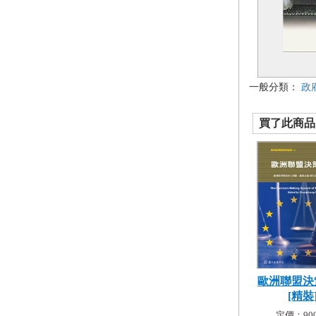
一般分類：
政
買了此商品的
歐洲聯盟決
[精裝
定價：900