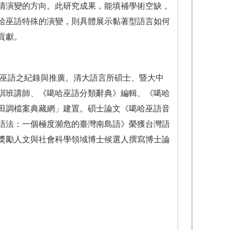
清演變的方向。此研究成果，能填補學術空缺，
哈巫語特殊的演變，則具體展示黏著型語言如何
貢獻。
哈巫語之紀錄與推廣。清大語言所碩士、暨大中
訓班講師、《噶哈巫語分類辭典》編輯、《噶哈
田調檔案典藏網」建置。碩士論文《噶哈巫語音
語法：一個極度瀕危的臺灣南島語》榮獲台灣語
獎勵人文與社會科學領域博士候選人撰寫博士論