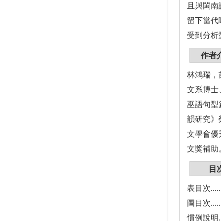
且與閩南
留下當代
受到分析
作者
林鴻瑞，
文系博士
巫語句型
韻研究》
文學會優
文獎補助
目
表目次............
圖目次............
慣例說明...........