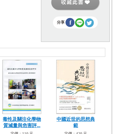
f
分享
毒性及關注化學物
中國近世的思想典
質減量與危害評...
範
定價：110 元
定價：420 元