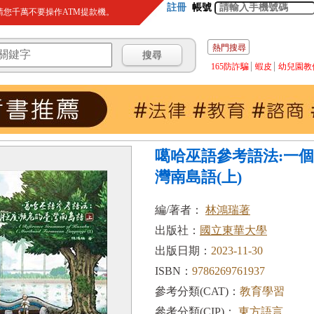
註冊
帳號
您千萬不要操作ATM提款機。
熱門搜尋
165防詐騙
蝦皮
幼兒園教
噶哈巫語參考語法:一
灣南島語(上)
編/著者：
林鴻瑞著
出版社：
國立東華大學
出版日期：
2023-11-30
ISBN：
9786269761937
參考分類(CAT)：
教育學習
參考分類(CIP)：
東方語言