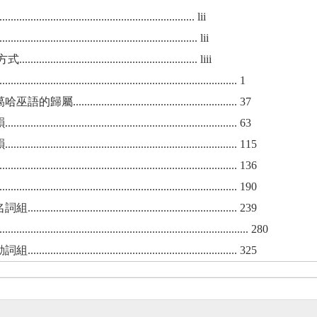
................................................................ lii
............................................................. lii
........................................................ liii
............................................................................... 1
屬.......................................................... 37
.......................................................................... 63
.......................................................................... 115
............................................................................... 136
............................................................................... 190
..................................................................... 239
................................................................................ 280
..................................................................... 325