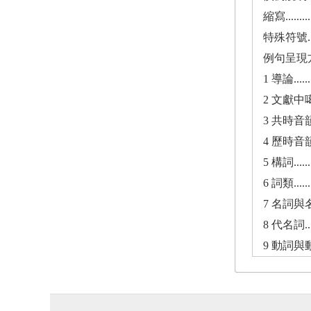
縮寫..............
特殊符號..........
例句呈現方式.......
1 導論...........
2 文獻中噶哈巫語的歸
3 共時音韻........
4 歷時音韻........
5 構詞...........
6 詞類...........
7 名詞與名詞組.....
8 代名詞..........
9 動詞與動詞組.....