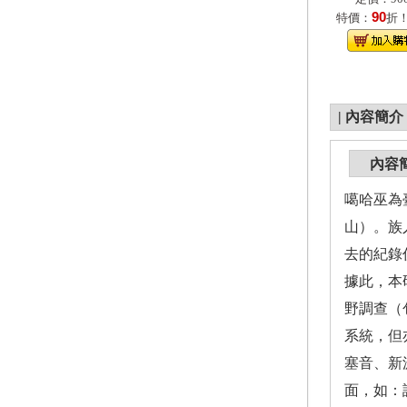
90
特價：
折
|
內容簡介
內容
噶哈巫為
山）。族
去的紀錄
據此，本
野調查（
系統，但
塞音、新
面，如：