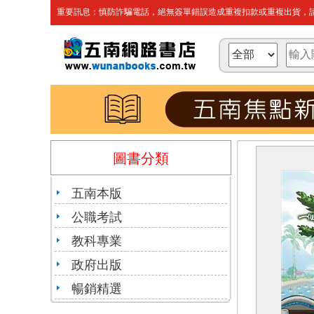
重要訊息：慎防詐騙電話，絕無簽單錯誤造成重複扣款或重複出貨，請
圖書分類
五南本版
公職考試
教科專業
政府出版
暢銷精選