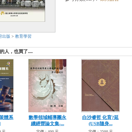
府出版
>
教育學習
人，也買了....
策體系
數學領域輔導團永
白沙睿哲 化育?延
]
續經營論文集-...
(USB隨身...
 元
定價：400 元
定價：2500 元