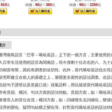
810
90
360
90
2250
！
元
特價：
折！
元
特價：
折！
元
|
簡介
臺灣南島語言「巴宰－噶哈巫語」之下的一個方言，主要使用於
人日常生活使用的語言為閩南語，現今僅剩十位左右的八、九十
仍相當有限，因此有調查的迫切性。此外，當代噶哈巫語也出現
研究即建立在前人的基礎之上，展開更全面性的語法調查。在語
包括句子誘答以及長篇口述）採集語料，用以描述當代噶哈巫語
亦有音韻、構詞、句法方面的語法特點。音韻方面，如：噶哈巫
派發音人的音位合流；構詞方面，如：詞綴發生去詞綴化，變成
語序的變化、疑問句結構之變化等。針對當代噶哈巫語的語法特