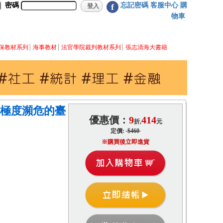
密碼
忘記密碼
客服中心
購
f
物車
保教材系列
海事教材
法官學院裁判教材系列
張志清海大書籍
個極度瀕危的臺
優惠價：
9
414
折,
元
定價:
$460
※購買後立即進貨