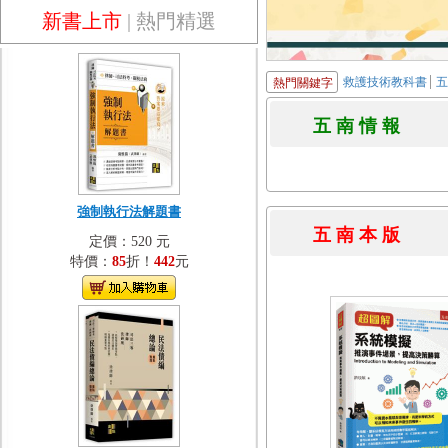
新書上市
|
熱門精選
救護技術教科書
熱門關鍵字
五 南 情 
強制執行法解題書
五 南 本 
定價：520 元
特價：
85
折！
442
元