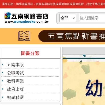
重要訊息：慎防詐騙電話，絕無簽單錯誤造成重複扣款或重複出貨，請您千萬不要操
圖書分類
五南本版
公職考試
教科專業
政府出版
暢銷精選