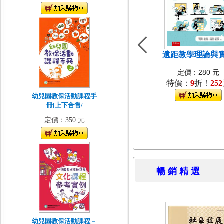
遠距教學理論與
定價：280 元
特價：
9
折！
252
幼兒園教保活動課程手
冊[上下合售/
定價：350 元
暢 銷 精 
幼兒園教保活動課程－