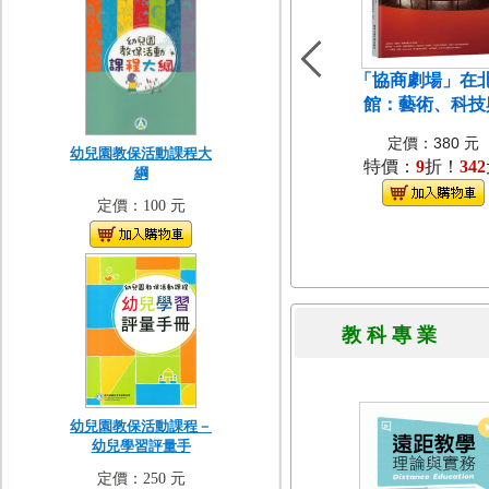
「協商劇場」在
館：藝術、科技
定價：380 元
幼兒園教保活動課程大
特價：
9
折！
342
綱
定價：100 元
教 科 專 
幼兒園教保活動課程－
幼兒學習評量手
定價：250 元