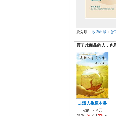
一般分類：
政府出版
>
教
買了此商品的人，也買了.
走讀人生這本書
定價：250 元
90
225
特價：
折！
元