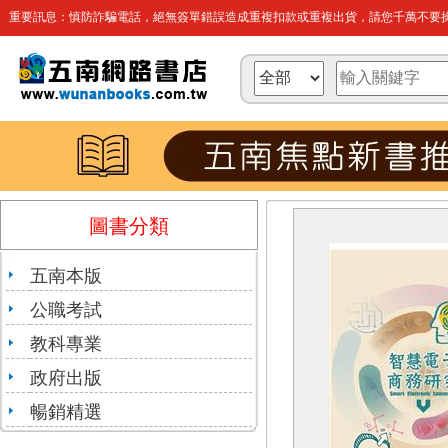
重要訊息：慎防詐騙電話，絕無簽單錯誤造成重複扣款或重複出貨，請您千萬不要操
圖書分類
五南本版
公職考試
教科專業
政府出版
暢銷精選