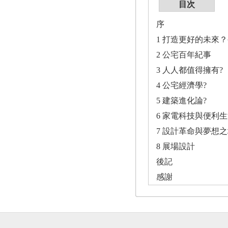
目次
序
1 打造更好的未來
2 公宅百年紀事
3 人人都值得擁有?
4 公宅經濟學?
5 建築進化論?
6 家電科技與便利生
7 設計革命與夢想之
8 展場設計
後記
感謝