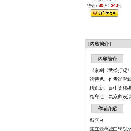
80
240
特價：
折！
元
|
內容簡介
|
內容簡介
《京劇〈武松打虎
術特色。作者從學
與創新。書中除細
指導性，為京劇表
作者介紹
戴立吾
國立臺灣戲曲學院