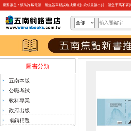
重要訊息：慎防詐騙電話，絕無簽單錯誤造成重複扣款或重複出貨，請您千萬不要操
圖書分類
五南本版
公職考試
教科專業
政府出版
暢銷精選