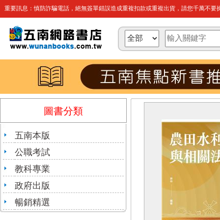
重要訊息：慎防詐騙電話，絕無簽單錯誤造成重複扣款或重複出貨，請您千萬不要操
圖書分類
五南本版
公職考試
教科專業
政府出版
暢銷精選