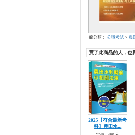
一般分類：
公職考試
>
農
買了此商品的人，也買了.
2025【符合最新考
科】農田水...
定價：490 元