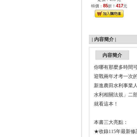
85
417
特價：
折！
元
|
內容簡介
|
內容簡介
你哪有那麼多時間
迎戰兩年才考一次
新進農田水利事業
水利相關法規」二部
就看這本！
本書三大亮點：
★收錄115年最新