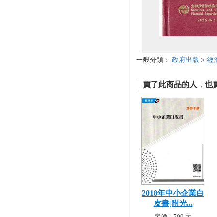
一般分類：
政府出版
>
經
買了此商品的人，也買了.
2018年中小企業白
皮書[附光...
定價：500 元