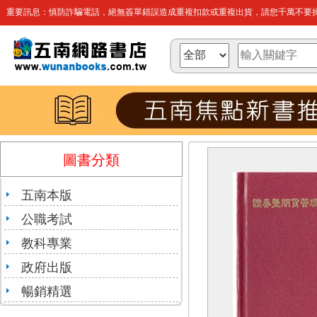
重要訊息：慎防詐騙電話，絕無簽單錯誤造成重複扣款或重複出貨，請您千萬不要操
圖書分類
五南本版
公職考試
教科專業
政府出版
暢銷精選