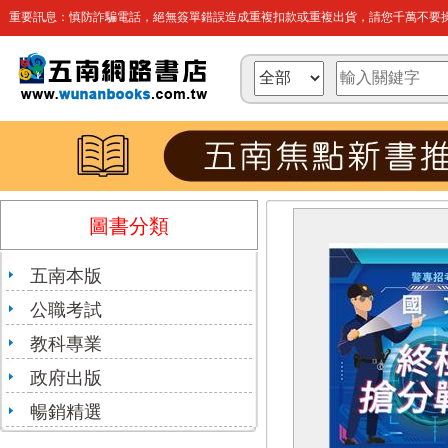
重要訊息：慎防詐騙電話，絕無簽單錯誤造成重複扣款或重複出貨，請您千萬不要操
圖書分類
五南本版
公職考試
教科專業
政府出版
暢銷精選