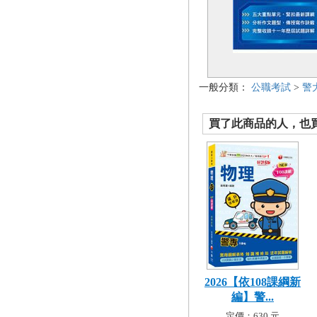
一般分類：
公職考試
>
警
買了此商品的人，也買了.
2026【依108課綱新
編】警...
定價：630 元