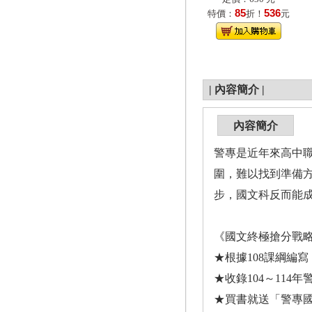
85
536
特價：
折！
元
|
內容簡介
|
內容簡介
警專是近年來高中
圍，難以找到準備
步，國文科反而能
《國文終極搶分戰略》三
★根據108課綱編
★收錄104～11
★買書就送「警專國