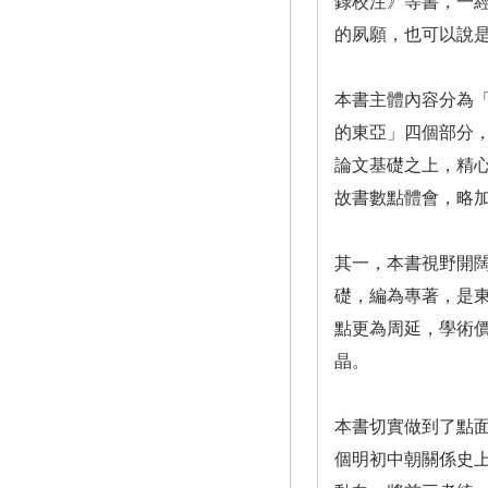
錄校注》等書，一
的夙願，也可以說
本書主體內容分為
的東亞」四個部分
論文基礎之上，精
故書數點體會，略
其一，本書視野開
礎，編為專著，是
點更為周延，學術
晶。
本書切實做到了點
個明初中朝關係史