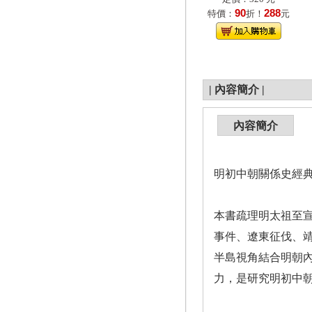
90
288
特價：
折！
元
|
內容簡介
|
內容簡介
明初中朝關係史經
本書疏理明太祖至
事件、遼東征伐、
半島視角結合明朝
力，是研究明初中