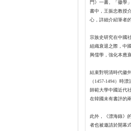
門》一書。「徽學
書中，王振忠教授
心，詳細介紹筆者
宗族史研究在中國
組織衰退之際，中
興儒學，強化本應
結束對明清時代徽州
（1457-149
師範大學中國近代
在韓國未有書評的
此外，《漂海錄》
者也被邀請於開幕式