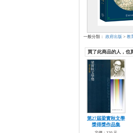
一般分類：
政府出版
>
教
買了此商品的人，也買了.
第27屆梁實秋文學
獎得獎作品集
定價：320 元