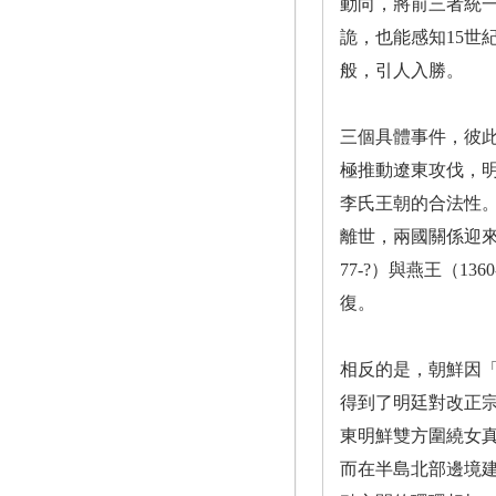
動向，將前三者統
詭，也能感知15
般，引人入勝。
三個具體事件，彼此
極推動遼東攻伐，明
李氏王朝的合法性。
離世，兩國關係迎
77-?）與燕王（1
復。
相反的是，朝鮮因
得到了明廷對改正
東明鮮雙方圍繞女
而在半島北部邊境