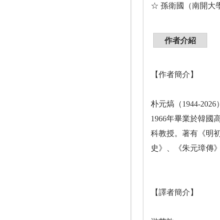
☆ 孫衛國（南開大
作者介紹
【作者簡介】
朴元熇（1944-2026
1966年畢業於韓
科教授。著有《明
史》、《朱元璋傳
【譯者簡介】