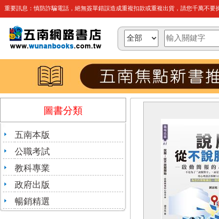
重要訊息：慎防詐騙電話，絕無簽單錯誤造成重複扣款或重複出貨，請您千萬不要操
圖書分類
五南本版
公職考試
教科專業
政府出版
暢銷精選