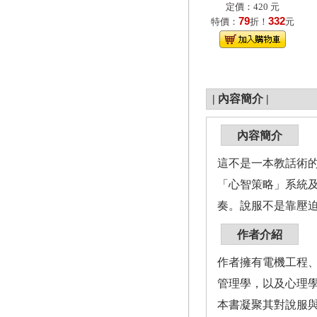
定價：420 元
79
332
特價：
折！
元
|
內容簡介
|
內容簡介
這不是一本教話術
「心智策略」系統
奏。說服不是靠壓
作者介紹
作者擁有電機工程
管理學，以及心理
本書凝聚其對說服