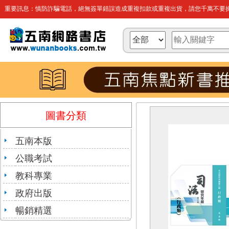
重要訊息：慎防詐騙電話，絕無簽單錯誤造成重複扣款或重複出貨，請您千萬不要操
圖書分類
五南本版
公職考試
教科專業
政府出版
暢銷精選