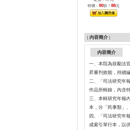
90
86
特價：
折！
元
|
內容簡介
|
內容簡介
一、本院為鼓勵法
昇審判效能，持續編
二、「司法研究年報
作品所輯錄，內含特
三、本輯研究年報
本，分「民事類」
四、「司法研究年報
成索引單行本，以