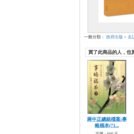
一般分類：
政府出版
>
走
買了此商品的人，也買了.
蔣中正總統檔案:事
略稿本(71...
定價：600 元