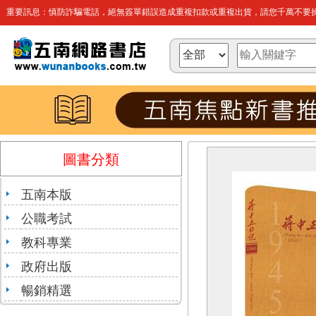
重要訊息：慎防詐騙電話，絕無簽單錯誤造成重複扣款或重複出貨，請您千萬不要操
圖書分類
五南本版
公職考試
教科專業
政府出版
暢銷精選