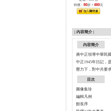
80
480
特價：
折！
元
|
內容簡介
|
內容簡介
蔣中正領導中華民
中正1945年日記
壓力下，對中共要
目次
圖像集珍
編輯凡例
館長序