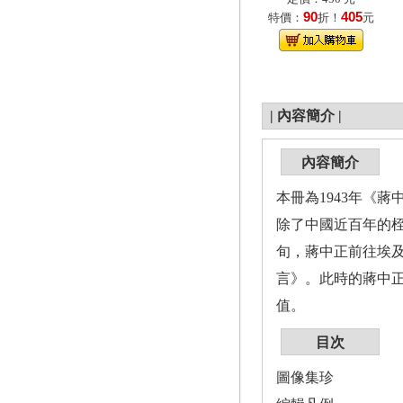
90
405
特價：
折！
元
|
內容簡介
|
內容簡介
本冊為1943年《
除了中國近百年的
旬，蔣中正前往埃
言》。此時的蔣中正
值。
目次
圖像集珍