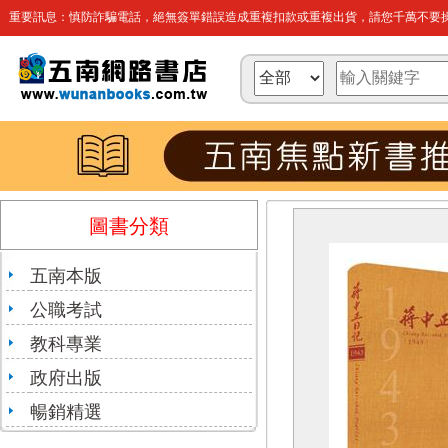
重要訊息：慎防詐騙電話，絕無簽單錯誤造成重複扣款或重複出貨，請您千萬不要操
圖書分類
五南本版
公職考試
教科專業
政府出版
暢銷精選