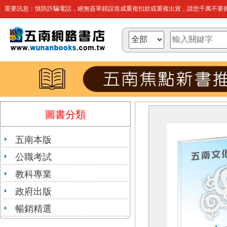
重要訊息：慎防詐騙電話，絕無簽單錯誤造成重複扣款或重複出貨，請您千萬不要操
圖書分類
五南本版
公職考試
教科專業
政府出版
暢銷精選