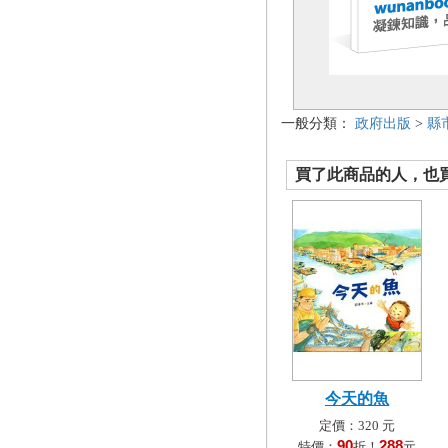
一般分類：
政府出版
>
縣
買了此商品的人，也買了.
今天的魚
定價：320 元
90
288
特價：
折！
元