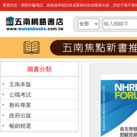
重要訊息：慎防詐騙電話，絕無簽單錯誤造成重複扣款或重複出貨，請您千萬不要操
圖書分類
五南本版
公職考試
教科專業
政府出版
暢銷精選