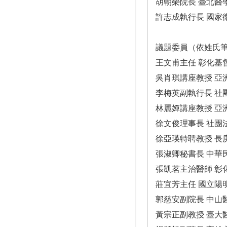
胡朝榮院長 臺北醫
許志成執行長 國家
議題委員（依姓氏
王文甫主任 彰化基
吳肖琪講座教授 亞
李梅英副執行長 社
林麗嬋講座教授 亞
徐文俊理事長 社團
徐亞瑛特聘教授 長
張淑卿秘書長 中華
張凱茗主治醫師 彰
莊宜芳主任 國立陽
郭慈安副院長 中山
黃宗正副教授 臺大