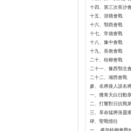
十四、第三次長沙
十五、浙贛會戰
十六、鄂西會戰
十七、常德會戰
十八、豫中會戰
十九、長衡會戰
二十、桂柳會戰
二十一、豫西鄂北
二十二、湘西會戰
參、名將後人談名
一、獲青天白日勳
二、打響對日抗戰
三、革命猛將張靈
肆、聖戰憶往
一 、參加桂柳會戰