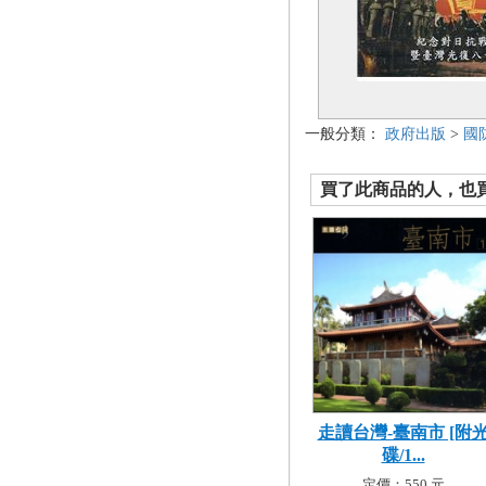
一般分類：
政府出版
>
國
買了此商品的人，也買了.
走讀台灣-臺南市 [附
碟/1...
定價：550 元