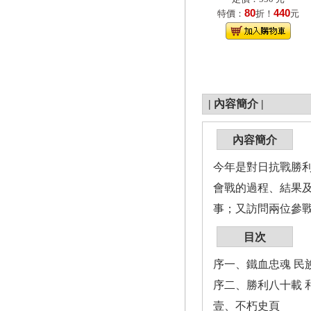
80
440
特價：
折！
元
|
內容簡介
|
內容簡介
今年是對日抗戰勝
會戰的過程、結果
事；又訪問兩位參
目次
序一、鐵血忠魂 民
序二、勝利八十載 
壹、不朽史頁