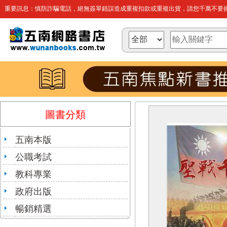
重要訊息：慎防詐騙電話，絕無簽單錯誤造成重複扣款或重複出貨，請您千萬不要操
圖書分類
五南本版
公職考試
教科專業
政府出版
暢銷精選