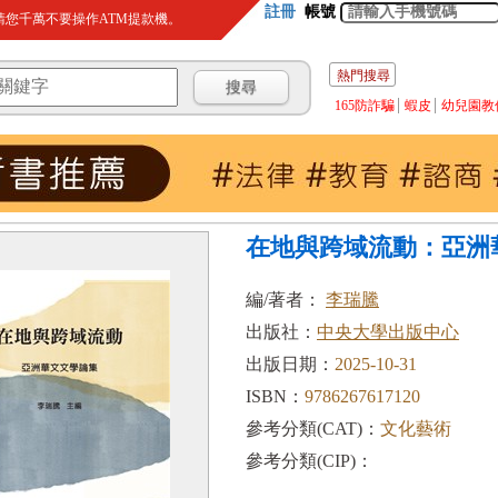
註冊
帳號
您千萬不要操作ATM提款機。
熱門搜尋
165防詐騙
蝦皮
幼兒園教
在地與跨域流動：亞洲
編/著者：
李瑞騰
出版社：
中央大學出版中心
出版日期：
2025-10-31
ISBN：
9786267617120
參考分類(CAT)：
文化藝術
參考分類(CIP)：