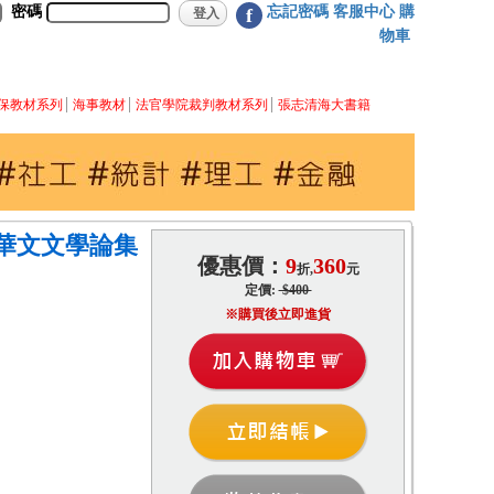
密碼
忘記密碼
客服中心
購
f
物車
保教材系列
海事教材
法官學院裁判教材系列
張志清海大書籍
華文文學論集
優惠價：
9
360
折,
元
定價:
$400
※購買後立即進貨