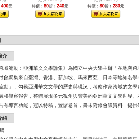
400
80
240
80
280
！
元
特價：
折！
元
特價：
折！
元
|
簡介
跨域流動：亞洲華文文學論集》為國立中央大學主辦「在地與跨
討會聚集來自臺灣、香港、新加坡、馬來西亞、日本等地知名學
流動」，勾勒亞洲華文文學的歷史與現況，考察作家跨域的文學
講和觀察報告，整體展現多元視角與豐美的亞洲華文文學世界。
告有導言功能，冠以特稿，置諸卷首，書末附錄會議資料，提供
介紹
瑞騰