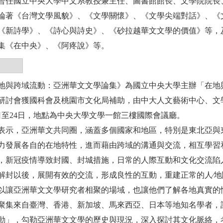
曾任國立中央大學中文系教授兼主任、圖書館館長、文學院院長
論著《台灣文學風貌》、《文學關懷》、《文學尖端對話》、《
《新詩學》、《詩心與詩史》、《砂拉越華文文學的價值》等，
集《在中央》、《阿疼說》等。
地與跨域流動：亞洲華文文學論集》為國立中央大學主辦「在地
研討會獲國科會及桃園市文化局補助，由中大人文藝術中心、文學
3日至24日，地點為中央大學文學一館三樓國際會議廳。
表示，亞洲華文共同圈，涵蓋多個國家和地區，特別是東北亞與
力發展各自的在地特性，進而藉由跨域的溝通與交流，相互學習
，新冠疫情導致封國、封城措施，日常的人際互動和文化交流陷
解封以後，展開有效的交流，形成良性的互動，重建正常的人∕
以讓亞洲華文文學研究者相聚的場域，也讓他們了解各地真實的
聚集來自臺灣、香港、新加坡、馬來西亞、日本等地知名學者，
動」，勾勒亞洲華文文學的歷史與現況，深入探討其文化脈絡，