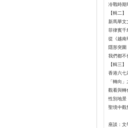
冷戰時期
【輯二】
新馬華文
菲律賓千
從《越南
隱形突圍
我們都不
【輯三】
香港六七
「轉向」
觀看與轉
性別地景
聖境中觀
座談：文