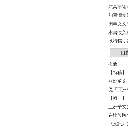
兼具學術
的臺灣文
洲華文文
本書收入
以特稿，
目
提要
【特稿】
亞洲華文
從「亞洲
【輯一】
亞洲華文
在地與跨
《文訊》