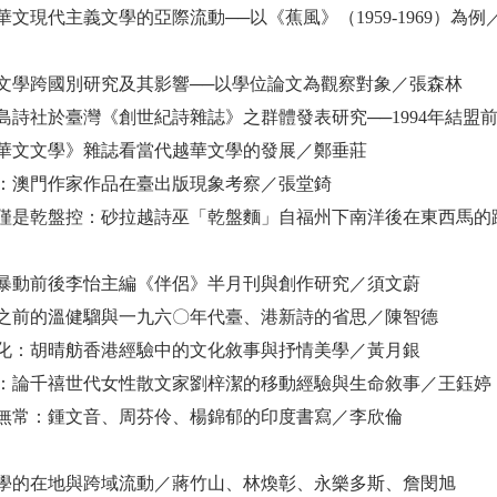
華文現代主義文學的亞際流動──以《蕉風》（1959-1969）為例
文學跨國別研究及其影響──以學位論文為觀察對象／張森林
島詩社於臺灣《創世紀詩雜誌》之群體發表研究──1994年結盟
華文文學》雜誌看當代越華文學的發展／鄭垂莊
：澳門作家作品在臺出版現象考察／張堂錡
僅是乾盤控：砂拉越詩巫「乾盤麵」自福州下南洋後在東西馬的
暴動前後李怡主編《伴侶》半月刊與創作研究／須文蔚
之前的溫健騮與一九六〇年代臺、港新詩的省思／陳智德
化：胡晴舫香港經驗中的文化敘事與抒情美學／黃月銀
：論千禧世代女性散文家劉梓潔的移動經驗與生命敘事／王鈺婷
無常：鍾文音、周芬伶、楊錦郁的印度書寫／李欣倫
學的在地與跨域流動／蔣竹山、林煥彰、永樂多斯、詹閔旭