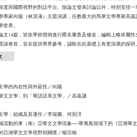
深度與國際視野的對話平台。除論文發表討論以外，特別安排一
學專家向陽（林淇瀁）主題演講，任教臺大的馬華文學專家高嘉
學世界。
論文14篇，皆依學術慣例進行匿名審查及修改，編輯上略依屬
置諸卷首，旨在提供學界參考，誠盼在此基礎上有更深廣的探研
次
文學的內在性與外延性／向陽
華文文學」到「華語語系文學」／高嘉謙
文學：組織及其運作／李瑞騰、何宛汧
域流動的東（南）亞華文文學現象──華夷風視域下的《亞洲華
的亞洲華文文學視野與關懷／楊宗翰