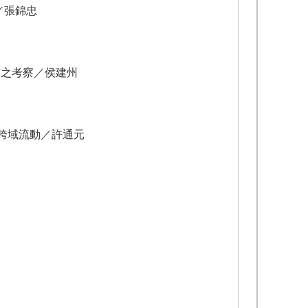
／張錦忠
前之考察／侯建州
跨域流動／許通元