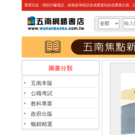
重要訊息：慎防詐騙電話，絕無簽單錯誤造成重複扣款或重複出貨，請
圖書分類
五南本版
公職考試
教科專業
政府出版
暢銷精選