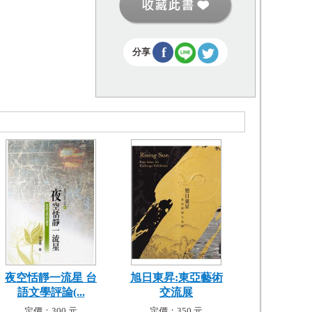
f
分享
夜空恬靜一流星 台
旭日東昇:東亞藝術
語文學評論(...
交流展
定價：300 元
定價：350 元