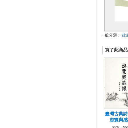
一般分類：
政
買了此商品的
臺灣古典詩
游覽與感懷
定價：500