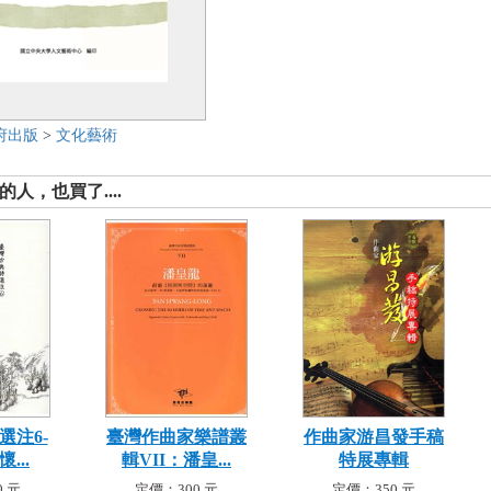
府出版
>
文化藝術
人，也買了....
選注6-
臺灣作曲家樂譜叢
作曲家游昌發手稿
...
輯VII：潘皇...
特展專輯
 元
定價：300 元
定價：350 元