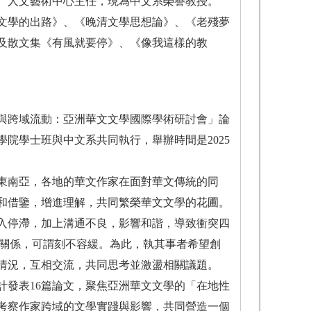
、人文藝術中心主任，現為中文系榮譽教授。
文學的出路》、《晚清文學思想論》、《老殘夢
及散文集《有風就要停》、《像我這樣的教
與跨域流動：亞洲華文文學國際學術研討會」論
院學士班與中文系共同執行，舉辦時間是2025
東南亞，各地的華文作家在面對華文傳統的同
和借鑒，增進理解，共同繁榮華文文學的花圃。
入停滯，加上溝通不良，影響和諧，導致衝突四
地關係，可謂刻不容緩。為此，執其事者希望創
情況，互相交流，共同思考並激盪相關議題。
計發表16篇論文，聚焦亞洲華文文學的「在地性
考察作家跨域的文學實踐與影響，共同營造一個