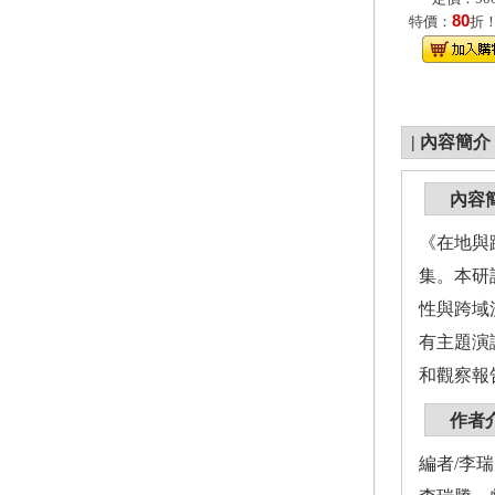
80
特價：
折
|
內容簡介
內容
《在地與
集。本研
性與跨域
有主題演
和觀察報
作者
編者/李