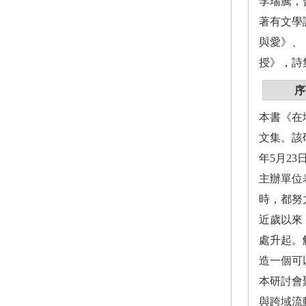
李瑞騰，
著有文學
與愛》、
授》，詩
序
本書《在
文集。該
年5月2
主辦單位
時，都努
近歲以來
處升起。
造一個可
本研討會
與跨域流