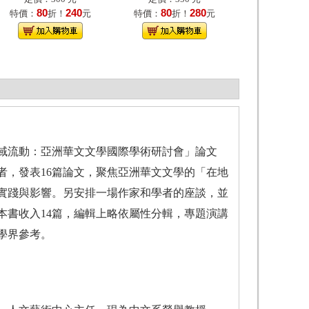
80
240
80
280
特價：
折！
元
特價：
折！
元
域流動：亞洲華文文學國際學術研討會」論文
者，發表16篇論文，聚焦亞洲華文文學的「在地
實踐與影響。另安排一場作家和學者的座談，並
本書收入14篇，編輯上略依屬性分輯，專題演講
學界參考。