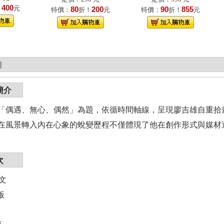
400
！
元
80
200
90
855
特價：
折！
元
特價：
折！
元
|
簡介
「偶遇、無心、偶然」為題，依循時間軸線，呈現廖吉雄自重拾
在風景轉入內在心象的蛻變歷程不僅體現了他在創作形式與媒材
。
次
序文
版