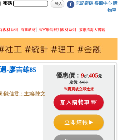
密碼
忘記密碼
客服中心
購
f
物車
保教材系列
海事教材
法官學院裁判教材系列
張志清海大書籍
迴-廖吉雄85
優惠價：
9
405
折,
元
定價:
$450
※購買後立即進貨
輯/陳佳君；主編/陳文