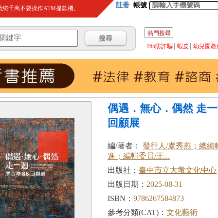
註冊
帳號
您千萬不要操作ATM提款機。
熱門搜尋
165防詐騙
蝦皮
幼兒園教
偶遇．無心．偶然 走一
回顧展
編/著者：
發行人/盧秀燕；總編
進；編輯委員/王...
出版社：
臺中市立大墩文化中心
出版日期：
2025-08-31
ISBN：
9786267584873
參考分類(CAT)：
文化藝術