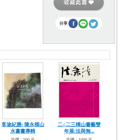
f
分享
客途紀勝: 陳永模山
二○二三橫山書藝雙
水書畫專輯
年展:法與無...
定價：500 元
定價：1000 元