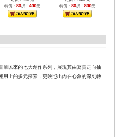
80
400
80
800
特價：
折！
元
特價：
折！
元
畫筆以來的七大創作系列，展現其由寫實走向抽
運用上的多元探索，更映照出內在心象的深刻轉