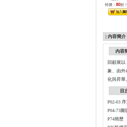
80
特價：
折
|
內容簡介
內容
回顧展以
象、由外
化與昇華
目
P02-03 
P04-73圖
P74簡歷