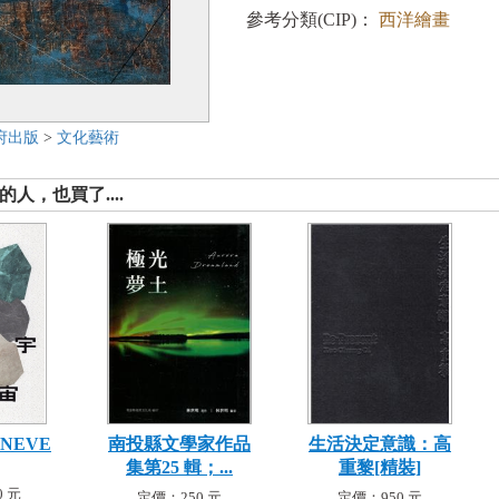
參考分類(CIP)：
西洋繪畫
府出版
>
文化藝術
人，也買了....
NEVE
南投縣文學家作品
生活決定意識：高
集第25 輯；...
重黎[精裝]
 元
定價：250 元
定價：950 元