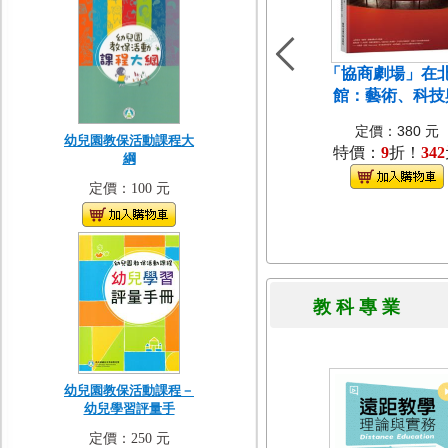
「協商劇場」在
館：藝術、科技
定價：380 元
幼兒園教保活動課程大
特價：
9
折！
342
綱
定價：100 元
教 科 專 
幼兒園教保活動課程－
幼兒學習評量手
定價：250 元