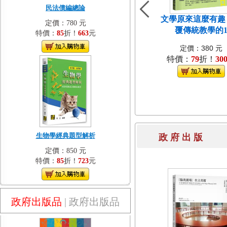
民法債編總論
文學原來這麼有趣
定價：780 元
覆傳統教學的
特價：
85
折！
663
元
定價：380 元
特價：
79
折！
30
生物學經典題型解析
政 府 出 
定價：850 元
特價：
85
折！
723
元
政府出版品
|
政府出版品