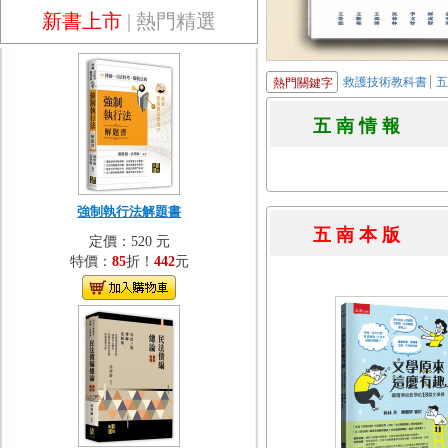
新書上市
|
熱門精選
救護技術教科書
熱門關鍵字
五 南 情 
強制執行法解題書
五 南 本 
定價：520 元
特價：
85
折！
442
元