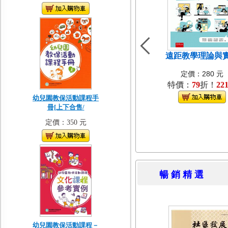
遠距教學理論與
定價：280 元
特價：
79
折！
22
幼兒園教保活動課程手
冊[上下合售/
定價：350 元
暢 銷 精 
幼兒園教保活動課程－