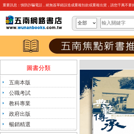
重要訊息：慎防詐騙電話，絕無簽單錯誤造成重複扣款或重複出貨，請您千萬不要操
圖書分類
五南本版
公職考試
教科專業
政府出版
暢銷精選