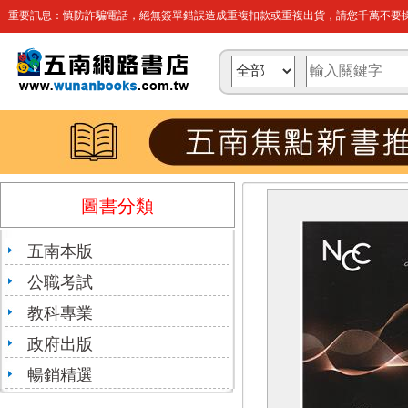
重要訊息：慎防詐騙電話，絕無簽單錯誤造成重複扣款或重複出貨，請您千萬不要操
圖書分類
五南本版
公職考試
教科專業
政府出版
暢銷精選