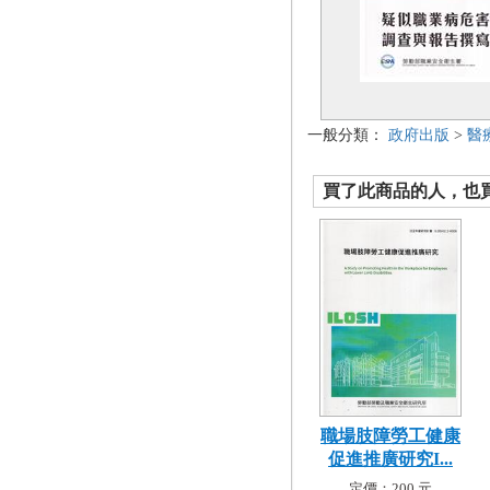
一般分類：
政府出版
>
醫
買了此商品的人，也買了.
職場肢障勞工健康
促進推廣研究I...
定價：200 元