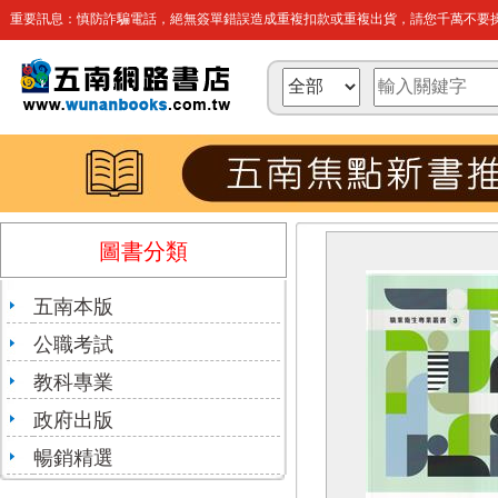
重要訊息：慎防詐騙電話，絕無簽單錯誤造成重複扣款或重複出貨，請您千萬不要操
圖書分類
五南本版
公職考試
教科專業
政府出版
暢銷精選