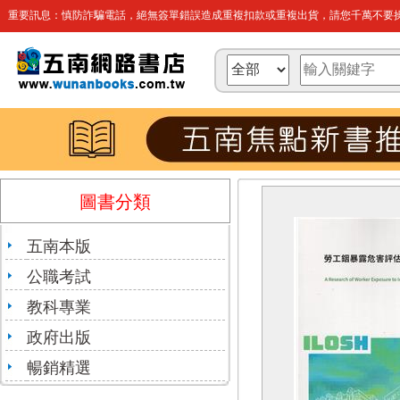
重要訊息：慎防詐騙電話，絕無簽單錯誤造成重複扣款或重複出貨，請您千萬不要操
圖書分類
五南本版
公職考試
教科專業
政府出版
暢銷精選