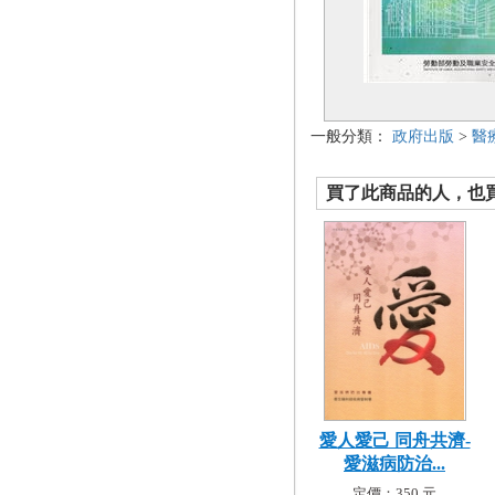
一般分類：
政府出版
>
醫
買了此商品的人，也買了.
愛人愛己 同舟共濟-
愛滋病防治...
定價：350 元