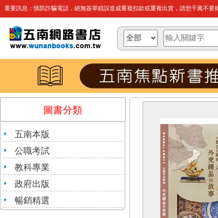
重要訊息：慎防詐騙電話，絕無簽單錯誤造成重複扣款或重複出貨，請您千萬不要操
圖書分類
五南本版
公職考試
教科專業
政府出版
暢銷精選