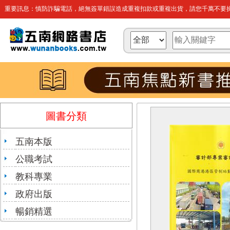
重要訊息：慎防詐騙電話，絕無簽單錯誤造成重複扣款或重複出貨，請您千萬不要操
圖書分類
五南本版
公職考試
教科專業
政府出版
暢銷精選