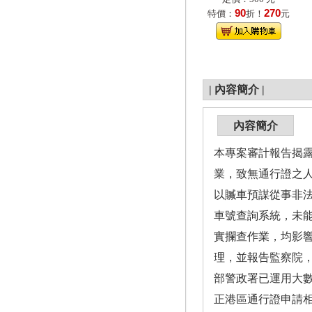
90
270
特價：
折！
元
|
內容簡介
|
內容簡介
本專案審計報告揭
業，致無通行證之
以贓車預謀從事非
車號查詢系統，未
實攔查作業，均影響
理，並報告監察院，
部警政署已運用大
正港區通行證申請