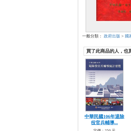
一般分類：
政府出版
>
國
買了此商品的人，也買了.
中華民國106年退除
役官兵輔導...
定價：250 元