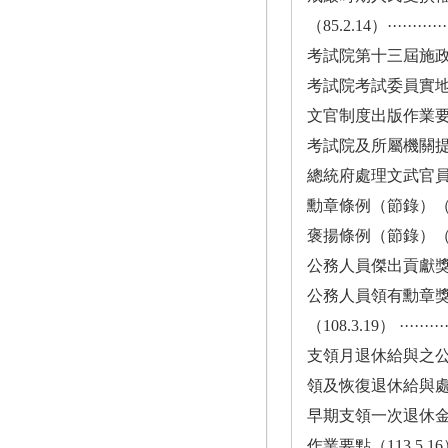
（85.2.14）···············
考試院第十三屆施政綱領（109.1
考試院考試委員實地考察實施要
文官制度出版作業要點（109.12
考試院及所屬機關提供政府
總統府處理文武官員任免作業要
勳章條例（節錄）（70.12.7）··
褒揚條例（節錄）（75.11.28） 
公務人員傑出貢獻獎遴薦
公務人員領有勳章
（108.3.19） ·············
支領月退休給與之
領及恢復退休給與處理辦法（96
早期支領一次退休
作業要點（113.5.16） ······