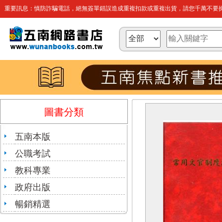
重要訊息：慎防詐騙電話，絕無簽單錯誤造成重複扣款或重複出貨，請您千萬不要操
圖書分類
五南本版
公職考試
教科專業
政府出版
暢銷精選