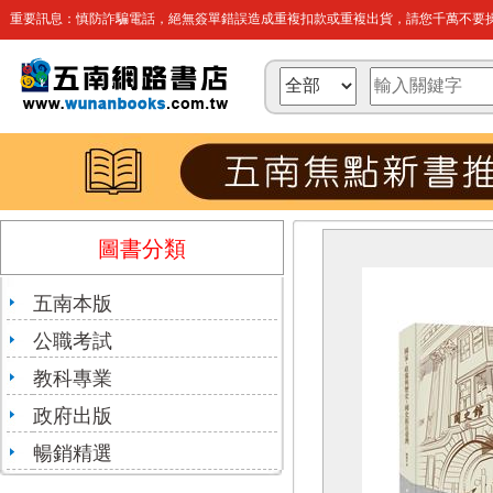
重要訊息：慎防詐騙電話，絕無簽單錯誤造成重複扣款或重複出貨，請您千萬不要操
圖書分類
五南本版
公職考試
教科專業
政府出版
暢銷精選