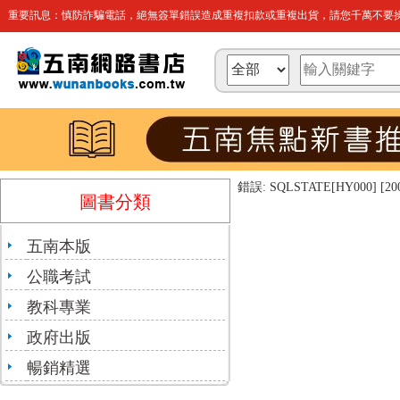
重要訊息：慎防詐騙電話，絕無簽單錯誤造成重複扣款或重複出貨，請您千萬不要操
錯誤: SQLSTATE[HY000] [2002]
圖書分類
五南本版
公職考試
教科專業
政府出版
暢銷精選