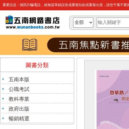
重要訊息：慎防詐騙電話，絕無簽單錯誤造成重複扣款或重複出貨，請您千萬不要操
圖書分類
五南本版
公職考試
教科專業
政府出版
暢銷精選