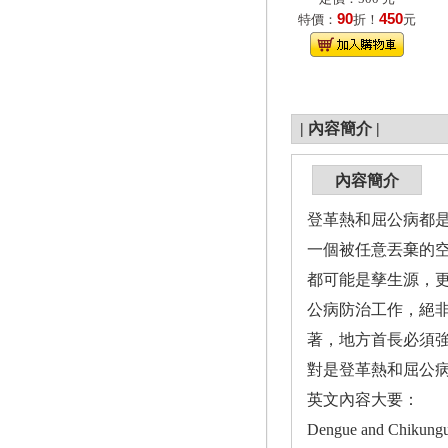
90
450
特價：
折！
元
|
內容簡介
|
內容簡介
登革熱和屈公病都
一個被任意丟棄的
都可能是孳生源，
公病防治工作，絕
著，地方首長必須
對是登革熱和屈公
英文內容大要：
Dengue and Chikunguny