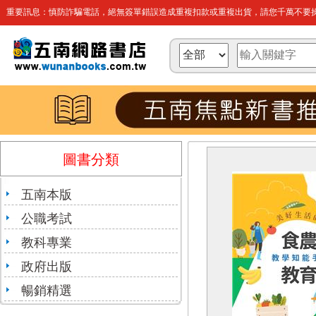
重要訊息：慎防詐騙電話，絕無簽單錯誤造成重複扣款或重複出貨，請您千萬不要操
圖書分類
五南本版
公職考試
教科專業
政府出版
暢銷精選