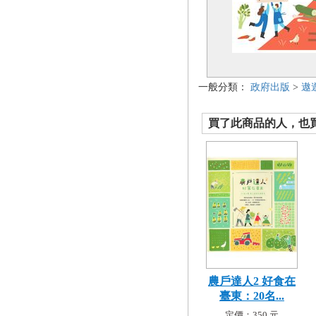
一般分類：
政府出版
>
遨
買了此商品的人，也買了.
農戶達人2 好食在
臺東：20名...
定價：350 元