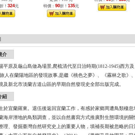
324
90
135
折！
元
特價：
折！
元
|
簡介
陽平原及龜山島做為場景,爬梳清代至日治時期(1812-1945)
說旅人在蘭陽地區的發現故事,是繼《桃色之夢》、《霧林之歌》
境及新北市淡蘭古道山區的早期自然發現史全部出版完成。
介紹
年出生於宜蘭羅東。退伍後返回宜蘭工作，有感於家鄉周遭鳥類棲息
蘭海岸溼地的鳥類調查，並以自然書寫方式推廣對生態環境的關
整理、發掘臺灣自然研究史上的重要人物，填補長期被忽略的日