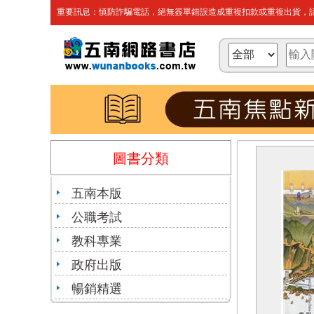
重要訊息：慎防詐騙電話，絕無簽單錯誤造成重複扣款或重複出貨，請
圖書分類
五南本版
公職考試
教科專業
政府出版
暢銷精選