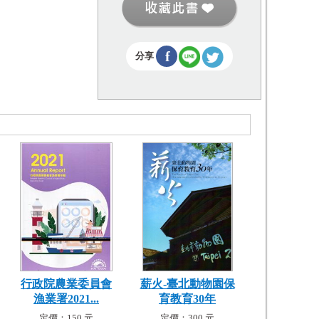
f
分享
行政院農業委員會
薪火-臺北動物園保
漁業署2021...
育教育30年
定價：150 元
定價：300 元