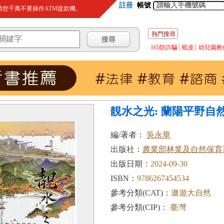
註冊
帳號
您千萬不要操作ATM提款機。
熱門搜尋
165防詐騙
蝦皮
幼兒園教
靚水之光: 蘭陽平野自然
編/著者：
吳永華
出版社：
農業部林業及自然保育
出版日期：
2024-09-30
ISBN：
9786267454534
參考分類(CAT)：
遨遊大自然
參考分類(CIP)：
臺灣