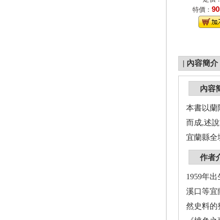
90
特價：
|
內容簡介
內容
本書以蘭
而成,述
宜蘭縣全
作者
1959
溪口等宜
然史料的