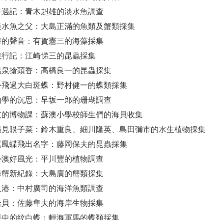
鱒魚奇遇記：青木赳雄的淡水魚調查
臺灣淡水魚之父：大島正滿的魚類及蟹類採集
聽大海的聲音：有賀憲三的海藻採集
蘭陽旅行記：江崎悌三的昆蟲採集
礁溪溫泉搶頭香：高橋良一的昆蟲採集
車窗外飛過大白斑蝶：野村健一的蝶類採集
古生物學的沉思：早坂一郎的珊瑚調查
小朋友的博物課：蘇澳小學校師生們的海貝收集
水禾遇見眼子菜：鈴木重良、細川隆英、島田彌市的水生植物採集
讓寬尾鳳蝶飛出名字：藤岡保夫的昆蟲採集
大里外澳好風光：平川豐的植物調查
日本海蟹新紀錄：大島廣的蟹類採集
大船入港：中村廣司的海洋魚類調查
雨中拾貝：佐藤隼夫的海岸生物採集
白米甕中的紋白蝶：輕海軍馬的蝶類採集