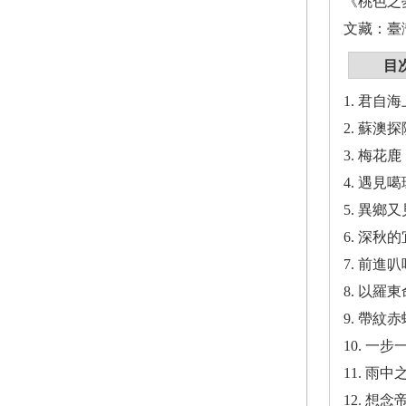
《桃色之
文藏：臺
目
1. 君自海
2. 蘇澳探
3. 梅花
4. 遇見
5. 異
6. 深
7. 前
8. 以
9. 帶
10. 
11. 
12. 