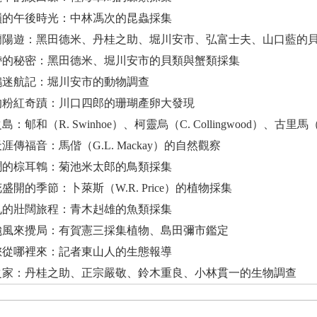
七星嶺的午後時光：中林馮次的昆蟲採集
結伴蘭陽遊：黑田德米、丹桂之助、堀川安市、弘富士夫、山口藍的
潮間帶的秘密：黑田德米、堀川安市的貝類與蟹類採集
丹頂鶴迷航記：堀川安市的動物調查
海上的粉紅奇蹟：川口四郎的珊瑚產卵大發現
之島：郇和（R. Swinhoe）、柯靈烏（C. Collingwood）、古里馬（F
角天涯傳福音：馬偕（G.L. Mackay）的自然觀察
愛喧鬧的棕耳鵯：菊池米太郎的鳥類採集
合花盛開的季節：卜萊斯（W.R. Price）的植物採集
凌海丸的壯闊旅程：青木赳雄的魚類採集
巧遇颱風來攪局：有賀憲三採集植物、島田彌市鑑定
毛柿您從哪裡來：記者東山人的生態報導
蒲葵之家：丹桂之助、正宗嚴敬、鈴木重良、小林貫一的生物調查