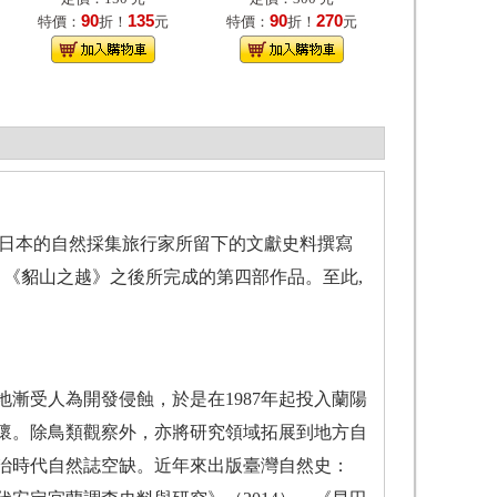
90
135
90
270
特價：
折！
元
特價：
折！
元
西方及日本的自然採集旅行家所留下的文獻史料撰寫
、《貂山之越》之後所完成的第四部作品。至此,
地漸受人為開發侵蝕，於是在1987年起投入蘭陽
懷。除鳥類觀察外，亦將研究領域拓展到地方自
治時代自然誌空缺。近年來出版臺灣自然史：