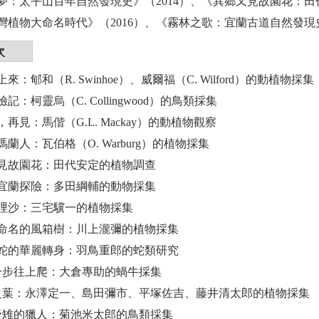
夢：太平山百年自然發現史》（2014）、《異鄉又見故園花：田
灣植物大命名時代》（2016）、《霧林之歌：宜蘭古道自然發現史
次
上來：郇和（R. Swinhoe）、威爾福（C. Wilford）的動植物採集
險記：柯靈烏（C. Collingwood）的鳥類採集
鹿，再見：馬偕（G.L. Mackay）的動植物觀察
噶瑪蘭人：瓦伯格（O. Warburg）的植物採集
鄉又見故園花：田代安定的植物調查
秋的宜蘭探險：多田綱輔的動物採集
進叭哩沙：三宅驥一的植物採集
羅東命名的風箱樹：川上瀧彌的植物採集
紋赤蛇的華麗轉身：羽鳥重郎的蛇類研究
一步一步往上爬：大倉專助的蝸牛採集
雨中之葉：永澤定一、島田彌市、平塚佐吉、藤井清太郎的植物採集
想念帝雉的獵人：菊池米太郎的鳥類採集