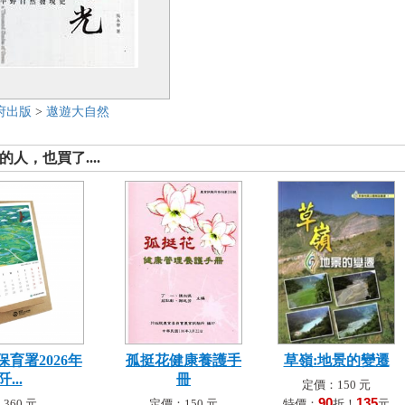
府出版
>
遨遊大自然
人，也買了....
育署2026年
孤挺花健康養護手
草嶺:地景的變遷
...
冊
定價：150 元
90
135
360 元
定價：150 元
特價：
折！
元