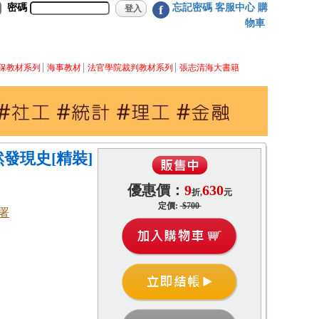
密碼
忘記密碼
客服中心
購
f
物車
保教材系列
海事教材
法官學院裁判教材系列
張志清海大書籍
發現史[精裝]
優惠價：
9
630
折,
元
定價:
$700
署