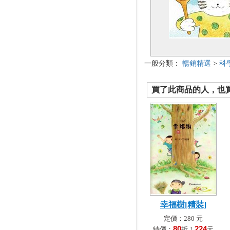
一般分類：
暢銷精選
>
科
買了此商品的人，也買了.
幸福樹[精裝]
定價：280 元
80
224
特價：
折！
元