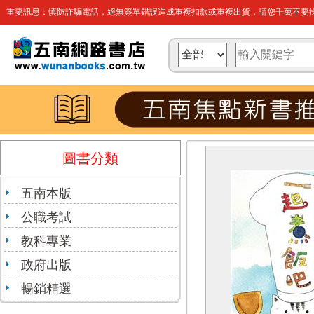
重要訊息：慎防詐騙電話，絕無簽單錯誤造成重複扣款或重複出貨，請您千萬不要操
圖書分類
五南本版
公職考試
教科專業
政府出版
暢銷精選