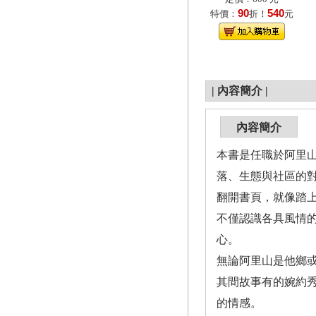
90
540
特價：
折！
元
|
內容簡介
|
內容簡介
本書是任職於阿里
落、生態與社區的
翻開書頁，就像踏上
不僅認識各具風情
心。
無論阿里山是他鄉
其間故事有的婉約
的情感。