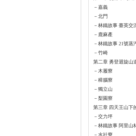
－嘉義
－北門
－林鐵故事 臺英交流
－鹿麻產
－林鐵故事 21號
－竹崎
第二章 勇登迴旋山
－木履寮
－樟腦寮
－獨立山
－梨園寮
第三章 四天王山下
－交力坪
－林鐵故事 阿里山
－水社寮