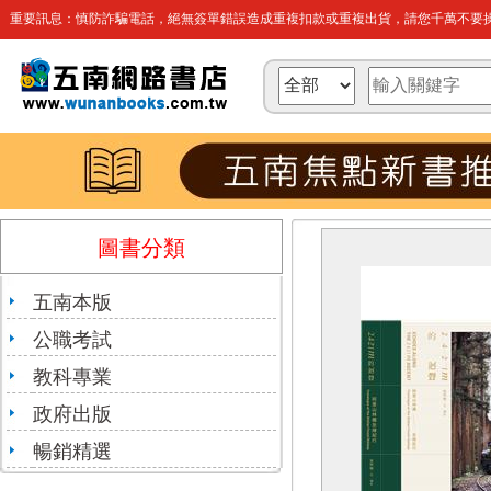
重要訊息：慎防詐騙電話，絕無簽單錯誤造成重複扣款或重複出貨，請您千萬不要操
圖書分類
五南本版
公職考試
教科專業
政府出版
暢銷精選