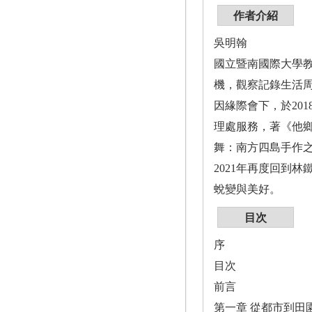
作者介紹
吳明翰
國立暨南國際大學
機，觀察記錄生活
因緣際會下，於20
理處服務，著《他
舞：南方四島手作之道》，
2021年再度回到
蛻變與美好。
目次
序
目次
前言
第一章 從都市到田