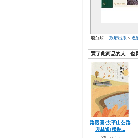
一般分類：
政府出版
>
遨
買了此商品的人，也買了.
路觀圖:太平山公路
與林道[精裝...
定價：600 元