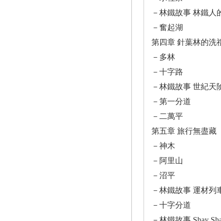
－林鐵故事 林鐵人
－奮起湖
第四章 針葉林的洗
－多林
－十字路
－林鐵故事 世紀天
－第一分道
－二萬平
第五章 旅行無盡藏
－神木
－阿里山
－沼平
－林鐵故事 運材列
－十字分道
－林鐵故事 Shay Sh