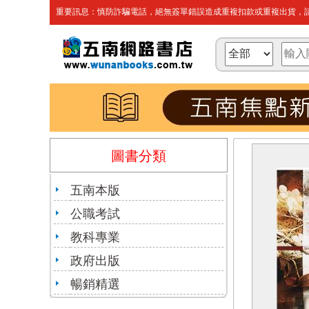
重要訊息：慎防詐騙電話，絕無簽單錯誤造成重複扣款或重複出貨，請
圖書分類
五南本版
公職考試
教科專業
政府出版
暢銷精選