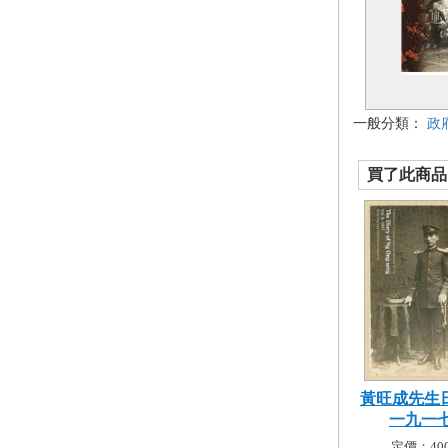
一般分類：
政
買了此商品的
黃旺成先生日
一九一
定價：400