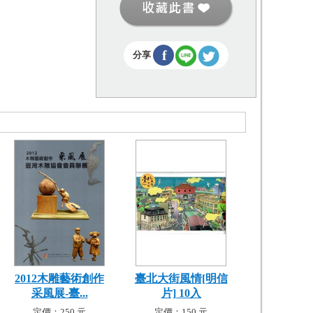
f
分享
2012木雕藝術創作
臺北大街風情[明信
采風展-臺...
片] 10入
定價：250 元
定價：150 元