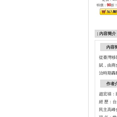
90
特價：
折
|
內容簡介
內容
從臺灣移
賦，由商
治時期轟
作者
趙宏禧：
經 歷：
民主高峰