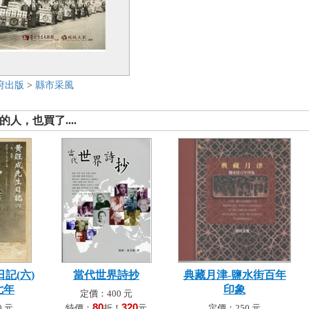
府出版
>
縣市采風
人，也買了....
記(六)
當代世界詩抄
典藏月津-鹽水街百年
七年
印象
定價：400 元
80
320
 元
特價：
折！
元
定價：250 元