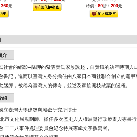
360
80
200
！
元
特價：
折！
元
|
簡介
民社會的縮影─艋舺的紫雲黃氏家族說起，自黃鐵的幼年時期與
會書記，進而以臺灣人身分擔任由八家日本商社聯合創立的龜甲
動艋舺，被稱為臺灣人的傳奇，並述及家族開枝散葉的過程。
介紹
國立臺灣大學建築與城鄉研究所博士
台北市文化局規劃師、擔任多次歷史與人權展覽行政策畫與專書
會 二二八事件處理委員會紀念特展專輯文字撰寫者。