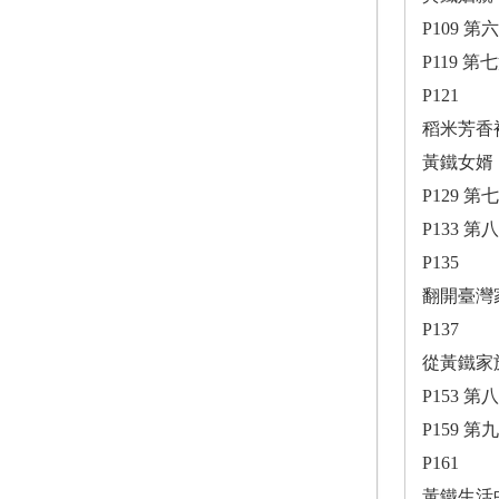
P109 第
P119 
P121
稻米芳香
黃鐵女婿
P129 第
P133 
P135
翻開臺灣
P137
從黃鐵家
P153 第
P159 
P161
黃鐵生活