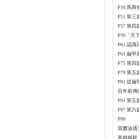
P39 馬
P51 第三
P57 第
P59「
P61 
P63 龜
P75 第四
P79 第
P81 
百年薪傳
P91 第五
P97 第
P99
當醬油遇
黃鐵姻親