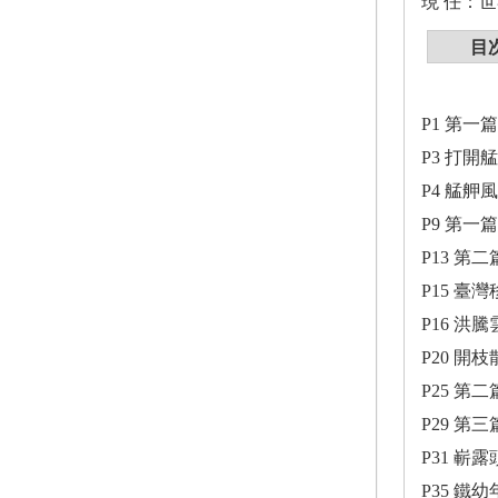
現 任：
目
P1 第一
P3 打開
P4 艋
P9 第一
P13 第
P15 
P16 
P20 開
P25 第二
P29 第
P31 嶄
P35 鐵