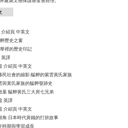
世界建築文物保護基金會經理。
次
篇 介紹頁 中英文
艋舺歷史之窗
舺風華裡的歷史印記
篇 英譯
二篇 介紹頁 中英文
臺灣移民社會的縮影:艋舺的紫雲黃氏家族
洪騰雲與黃氏家族的艋舺發跡史
枝散葉 艋舺黃氏三大房七兄弟
篇 英譯
三篇 介紹頁 中英文
露頭角 日本時代黃鐵的打拚故事
幼年時期與學習成長