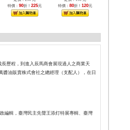
90
225
80
120
特價：
折！
元
特價：
折！
元
成長歷程，到進入辰馬商會展現過人之商業天
萬醬油販賣株式會社之總經理（支配人），在日
行政編輯，臺灣民主先聲王添灯特展專輯、臺灣