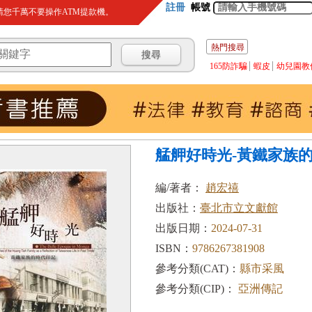
註冊
帳號
您千萬不要操作ATM提款機。
熱門搜尋
165防詐騙
蝦皮
幼兒園教
艋舺好時光-黃鐵家族
編/著者：
趙宏禧
出版社：
臺北市立文獻館
出版日期：
2024-07-31
ISBN：
9786267381908
參考分類(CAT)：
縣市采風
參考分類(CIP)：
亞洲傳記