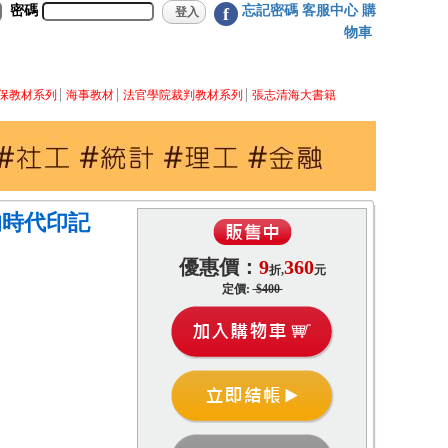
密碼
忘記密碼
客服中心
購
f
物車
保教材系列
海事教材
法官學院裁判教材系列
張志清海大書籍
的時代印記
優惠價：
9
360
折,
元
定價:
$400