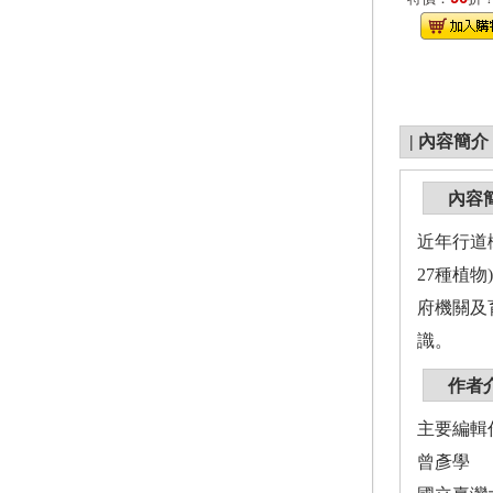
|
內容簡介
內容
近年行道
27種植
府機關及
識。
作者
主要編輯
曾彥學