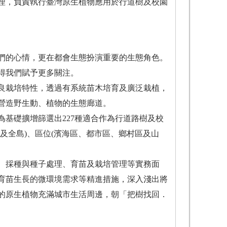
理，負責執行臺灣原生植物應用於行道樹及校園
們的心情，更在都會生態扮演重要的生態角色。
得我們賦予更多關注。
良栽培特性，透過有系統苗木培育及廣泛栽植，
營造野生動、植物的生態廊道。
為基礎擴增篩選出227種適合作為行道路樹及校
及全島)、區位(濱海區、都市區、鄉村區及山
徵、採種與種子處理、育苗及栽培管理等實務面
育苗生長的微環境需求等精進措施，深入淺出將
的原生植物充滿城市生活周邊，朝「把樹找回．