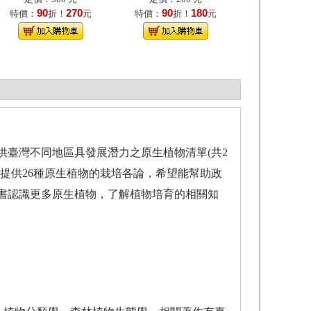
90
270
90
180
特價：
折！
元
特價：
折！
元
臺灣不同地區具發展潛力之原生植物清單(共2
並提供26種原生植物的栽培各論，希望能幫助政
書認識更多原生植物，了解植物培育的相關知