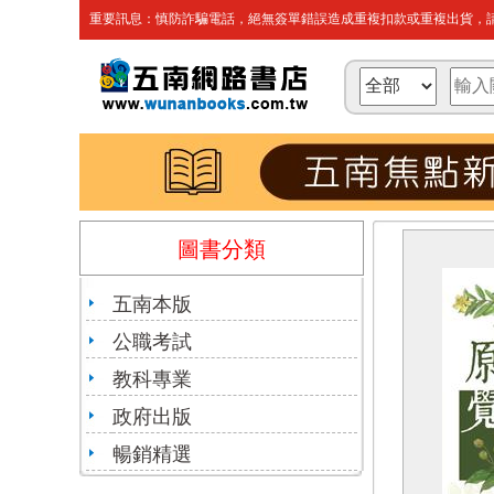
重要訊息：慎防詐騙電話，絕無簽單錯誤造成重複扣款或重複出貨，請
圖書分類
五南本版
公職考試
教科專業
政府出版
暢銷精選