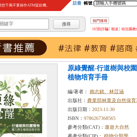
註冊
帳號
您千萬不要操作ATM提款機。
熱門搜尋
165防詐騙
蝦皮
幼兒園教
原綠覺醒-行道樹與校
植物培育手冊
編/著者：
賴志銘、林苡涵
出版社：
農業部林業及自然保育
出版日期：
2023-11-30
ISBN：
9786267368565
參考分類(CAT)：
遨遊大自然
參考分類(CIP)：
植物分類學