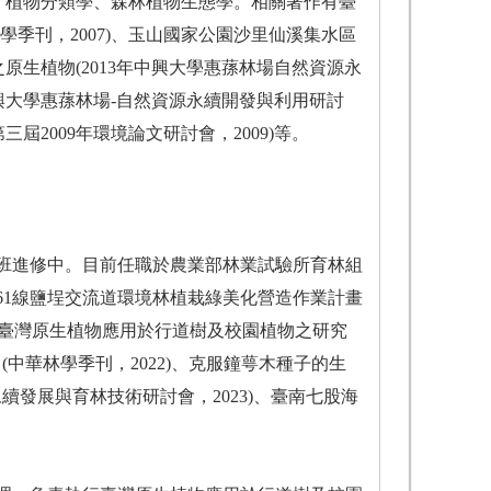
、植物分類學、森林植物生態學。相關著作有臺
季刊，2007)、玉山國家公園沙里仙溪集水區
原生植物(2013年中興大學惠蓀林場自然資源永
中興大學惠蓀林場-自然資源永續開發與利用研討
屆2009年環境論文研討會，2009)等。
班進修中。目前任職於農業部林業試驗所育林組
61線鹽埕交流道環境林植栽綠美化營造作業計畫
023)、臺灣原生植物應用於行道樹及校園植物之研究
 (中華林學季刊，2022)、克服鐘萼木種子的生
永續發展與育林技術研討會，2023)、臺南七股海