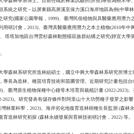
大學森林學系博士。目前任職於林業試驗所(所長)專長為樹木學
類系統之研究－以屏東縣高屏溪至保力溪口海岸地區為例(中華林學
之研究(國家公園學報，1999)、臺灣民俗植物與具醫藥應用潛力之
利用研討會，2013)、臺灣具醫藥應用潛力之本土植物(2010年
0)、塔塔加地區台灣雲杉森林動態樣區族群結構之研究(靜宜大學第三
：
大學森林系研究所造林組碩士，國立中興大學森林系研究所博士
，專長為造林、種苗培育技術和苗圃管理。近期研究計畫包括台
-2023)、臺灣原生植物保種中心鐘萼木培育與栽植計畫 (2022-2
022-2023)。研究發表有儲存條件對阿里山十大功勞種子發芽之影響
(臺灣林業科學，2023)、海岸劣化地復育造林樹種生長監測 (森林
復育造林研究初探 (森林永續發展與育林技術研討會，2022) 等。