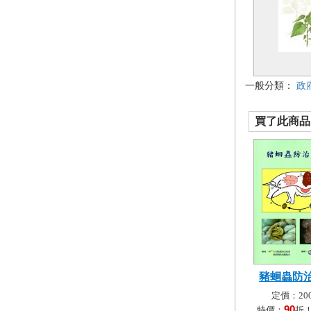
一般分類：
政
買了此商品的
豬蛔蟲防
定價：200
90
特價：
折