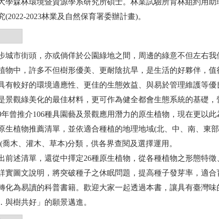
大學森林環境暨資源學系研究所碩士。林業試驗所育林組約用助
(2022-2023林業及自然保育署委辦計畫)。
步城市街頭，亦或倘佯於公園綠地之間，周邊的綠意不但左右我
植物中，許多不但樹形優美、更耐陰抗旱，是生活的好夥伴，值
具有較好的環境適應性、更佳的生態效益、與易於管理維護等優
是景觀綠美化的最佳材料，更可作為健全都會生態系統的基礎，
09年曾推介106種具園藝及景觀應用潛力的原生植物，現在更以此
原生植物推薦清單，並依適合種植的地理地域(北、中、南、東部
態(喬木、灌木、草本)分類，供各界查閱及選擇運用。
出前述清單，還從中擇定26種原生植物，從各種植物之形態特
詳實圖文說明，將突破種子之休眠問題，提高種子發芽率，適合
轉化為易讀的科普書籍。歡迎大家一起透過本書，讓具有臺灣味
．與樹共好」的願景邁進。