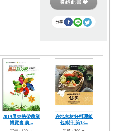
f
分享
2019屏東熱帶農業
在地食材好料理飯
博覽會 農...
包(特刊第13...
定價：300 元
定價：200 元