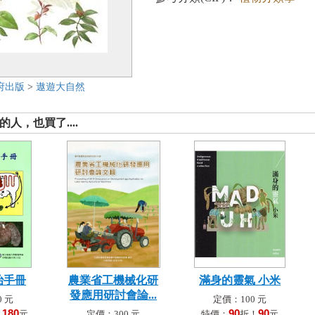
府出版
>
遨遊大自然
人，也買了....
治手冊
農業省工機械化研
滿身的靈氣 小米
發應用研討會論...
 元
定價：100 元
180
90
90
！
元
定價：300 元
特價：
折！
元