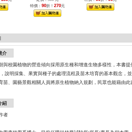
90
270
特價：
折！
元
|
簡介
樹與校園植物的營造傾向採用原生種和增進生物多樣性，本書提供
物)，說明採集、果實與種子的處理流程及苗木培育的基本觀念，
育苗、園藝景觀相關人員將原生植物納入規劃，民眾也能藉由此
介紹
作者