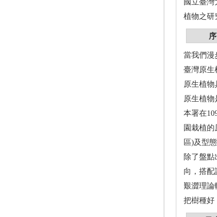
國立臺灣
植物之研究
序
當我們漫
臺灣原生
原生植物
原生植物
本署在1
園栽植的
區)及型
除了盤點
向，搭配
艱澀理論
把樹種好