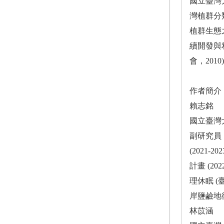
國立臺灣
灣植群分
植群生態
續開發與
會，201
作者簡介
賴志銘
國立臺灣
副研究員
(2021
計畫 (2
理休眠 
岸鹽鹼地
林苡涵