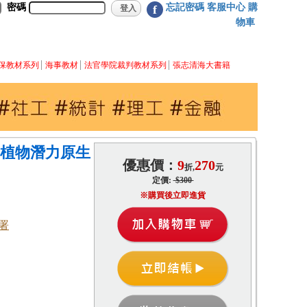
密碼
忘記密碼
客服中心
購
f
物車
保教材系列
海事教材
法官學院裁判教材系列
張志清海大書籍
園植物潛力原生
優惠價：
9
270
折,
元
定價:
$300
※購買後立即進貨
署