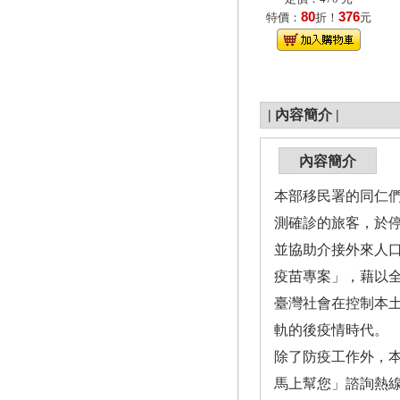
80
376
特價：
折！
元
|
內容簡介
|
內容簡介
本部移民署的同仁
測確診的旅客，於
並協助介接外來人口
疫苗專案」，藉以
臺灣社會在控制本土
軌的後疫情時代。
除了防疫工作外，本
馬上幫您」諮詢熱