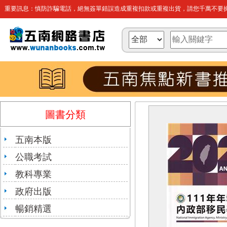
重要訊息：慎防詐騙電話，絕無簽單錯誤造成重複扣款或重複出貨，請您千萬不要操
圖書分類
五南本版
公職考試
教科專業
政府出版
暢銷精選