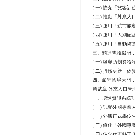
( 一) 擴充「旅客訂位及行程分析系統」 .
( 二) 推動「外來人口個人生物特徵識
( 三) 運用「航前旅客審查系
( 四) 運用「人別確認輔助系統」 ......
( 五) 運用「自動防闖偵測系統」 ......
三、精進查驗職能，打擊偷渡犯罪 ......
( 一) 舉辦防制簽證詐欺工作會報 ......
( 二) 持續更新「偽變造護照辨識比對系
四、嚴守國境大門，提升執法成效 ......
第貳章 外來人口管
一、增進資訊系統功能 ...............
( 一) 試辦外國專業人才及
( 二) 外籍正式學位生全面線上申請 ....
( 三) 優化「外國專業人才申辦窗口平臺」
( 四) 仲介代辦移工居留全面線上申辦 ..