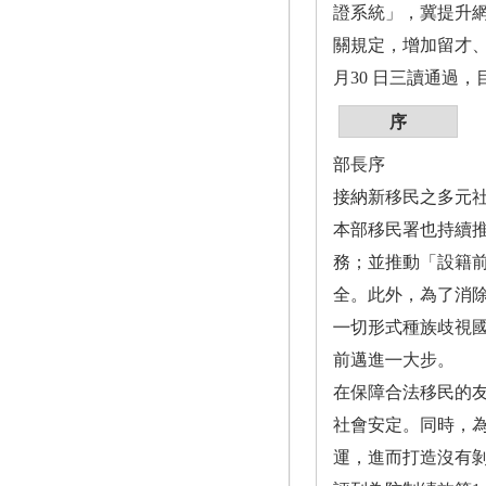
證系統」，冀提升
關規定，增加留才、
月30 日三讀通過
序
部⾧序
接納新移民之多元
本部移民署也持續
務；並推動「設籍
全。此外，為了消
㇐切形式種族歧視國
前邁進㇐大步。
在保障合法移民的
社會安定。同時，為精
運，進而打造沒有剝