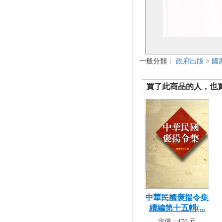
一般分類：
政府出版
>
國
買了此商品的人，也買了.
中華民國褒揚令集
續編第十五輯(...
定價：470 元