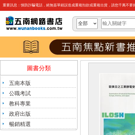
重要訊息：慎防詐騙電話，絕無簽單錯誤造成重複扣款或重複出貨，請您千萬不要操
圖書分類
五南本版
公職考試
教科專業
政府出版
暢銷精選